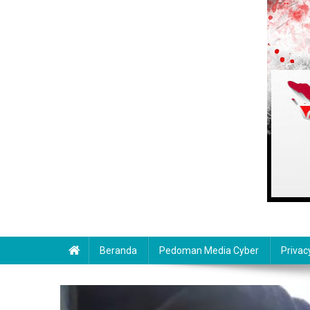
Beranda
Pedoman Media Cyber
Privac