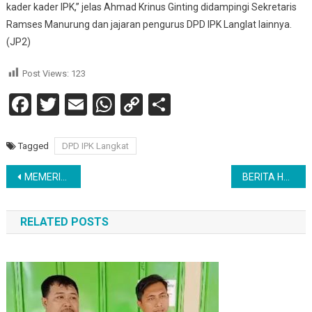
kader kader IPK,” jelas Ahmad Krinus Ginting didampingi Sekretaris
Ramses Manurung dan jajaran pengurus DPD IPK Langlat lainnya.
(JP2)
Post Views:
123
Facebook
Twitter
Email
WhatsApp
Copy
Share
Link
Tagged
DPD IPK Langkat
Navigasi
MEMERIAHKAN HARI KEMERDEKAAN RI NAPOSO BORSAK JUNJUNGAN SILABAN MEDAN MENGADAKAN TURNAMEN
BERITA HANGAT TENTANG PENYALURAN DONASI BENCANA DESA SIMANGULAMPE
pos
RELATED POSTS