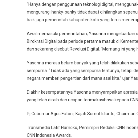
“Hanya dengan penggunaan teknologi digital, menggunak
mengurangi hanky-panky tidak dapat dihilangkan sepenu
baik juga pemerintah kabupaten kota yang terus menerap
Awal memasuki pemerintahan, Yasonna mengeluarkan seb
Birokrasi Digital pada periode pertama masuk di Keme
dan sekarang disebut Revolusi Digital. “Memang ini yang
Yasonna merasa belum banyak yang telah dilakukan seba
sempurna. “Tidak ada yang sempurna tentunya, tetapi d
negara memberi pengertian dari mana asal kita.” ujar Ya
Diakhir kesempatannya Yasonna menyampaikan apresiasi
yang telah diraih dan ucapan terimakasihnya kepada C
Pj Gubernur Agus Fatoni, Kajati Sumut Idianto, Chairman 
Transmedia Latif Harnoko, Pemimpin Redaksi CNN Indonesi
CNN Indonesia Awards.