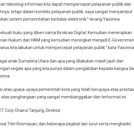
an teknologi informasi kita dapat mempercepat pelayanan publik dan
hnya, tetapi dalam konteks pelayanan publik, saya sangat menyambut
kan sistem pemerintahan berbasis elektronik.” terang Yasonna.
uah buku yang diberi nama Birokrasi Digital. Kemudian menerapkan
nterian Hukum dan HAM yang kemudian meningkat menjadi E-Governmen
 harus kita lakukan untuk mempercepat pelayanan publik.” kata Yasonna
gai anak Sumatera Utara dan apa yang dilakukan masih jauh dari
engan segala apa yang kita punya dalam pengabdian kepada bangsa d
sonna.
 atas upaya-upaya pemerintah kota yang telah berupaya atas prestas
NN atas penghargaan yang sangat membanggakan dan terhormat ini.
CT Corp Chairul Tanjung, Direktur
a Titin Rosmasari, dan beberapa pejabat lain turut serta menghadiri