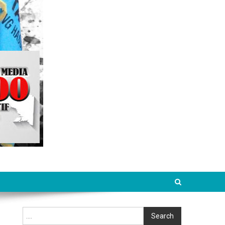
Cari
Search