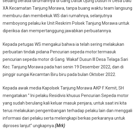
sedang berada dirumahnya di Gang Datuk Ujung Dusun IV Desa Dalu
XA Kecamatan Tanjung Morawa, tanpa buang waktu team langsung
memburu dan membekuk WS dari rumahnya, selanjutnya
memboyong pelaku ke Unit Reskrim Polsek Tanjung Morawa untuk
diperiksa dan mempertanggung jawabkan perbuatannya.
Kepada petugas WS mengakui bahwa ia telah sering melakukan
perbuatan tindak pidana Pencurian sepeda motor.termasuk
pencurian sepeda motor di Gang. Wakaf Dusun III Desa Telaga Sari
Kec. Tanjung Morawa pada hari senin 19 Desember 2022, dan di
pinggir sungai Kecamtan Biru biru pada bulan Oktober 2022.
Kepada awak media Kapolsek Tanjung Morawa AKP F. Kemit, SH
mengatakan ” Ini pelaku Residivis khusus Pencurian Sepeda motor
yang sudah berulang kali keluar masuk penjara, untuk saat ini kita
terus melakukan pengembangan terhadap pelaku lain dan menggali
informasi dari pelaku serta melengkapi berkas perkaranya untuk
diproses lanjut” ungkapnya.
(Mrk)