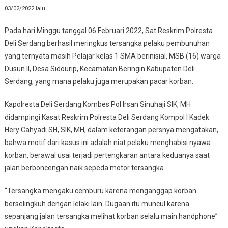
03/02/2022 lalu.
Pada hari Minggu tanggal 06 Februari 2022, Sat Reskrim Polresta
Deli Serdang berhasil meringkus tersangka pelaku pembunuhan
yang ternyata masih Pelajar kelas 1 SMA berinisial, MSB (16) warga
Dusun II, Desa Sidourip, Kecamatan Beringin Kabupaten Deli
Serdang, yang mana pelaku juga merupakan pacar korban.
Kapolresta Deli Serdang Kombes Pol Irsan Sinuhaji SIK, MH
didampingi Kasat Reskrim Polresta Deli Serdang Kompol I Kadek
Hery Cahyadi SH, SIK, MH, dalam keterangan persnya mengatakan,
bahwa motif dari kasus ini adalah niat pelaku menghabisi nyawa
korban, berawal usai terjadi pertengkaran antara keduanya saat
jalan berboncengan naik sepeda motor tersangka.
“Tersangka mengaku cemburu karena menganggap korban
berselingkuh dengan lelaki lain. Dugaan itu muncul karena
sepanjang jalan tersangka melihat korban selalu main handphone”