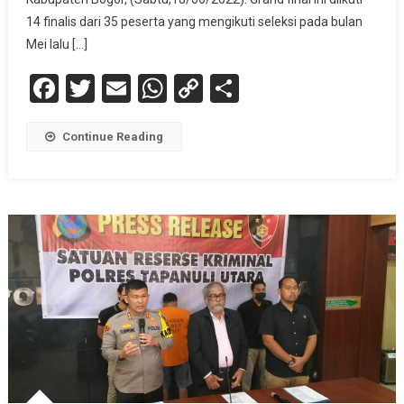
Putri
14 finalis dari 35 peserta yang mengikuti seleksi pada bulan
Otonomi
Mei lalu […]
Indonesia
Facebook
Twitter
Email
WhatsApp
Copy
Share
2022
Link
Continue Reading