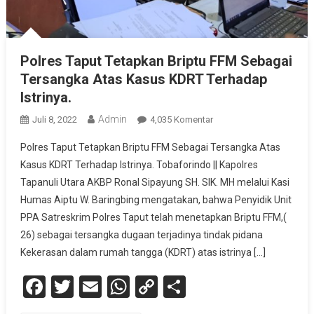
Polres Taput Tetapkan Briptu FFM Sebagai
Tersangka Atas Kasus KDRT Terhadap
Istrinya.
Admin
Pada
Juli 8, 2022
4,035 Komentar
Polres
Polres Taput Tetapkan Briptu FFM Sebagai Tersangka Atas
Taput
Kasus KDRT Terhadap Istrinya. Tobaforindo || Kapolres
Tetapkan
Tapanuli Utara AKBP Ronal Sipayung SH. SIK. MH melalui Kasi
Briptu
Humas Aiptu W. Baringbing mengatakan, bahwa Penyidik Unit
FFM
Sebagai
PPA Satreskrim Polres Taput telah menetapkan Briptu FFM,(
Tersangka
26) sebagai tersangka dugaan terjadinya tindak pidana
Atas
Kekerasan dalam rumah tangga (KDRT) atas istrinya […]
Kasus
Facebook
Twitter
Email
WhatsApp
Copy
Share
KDRT
Terhadap
Link
Istrinya.