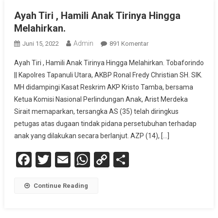
Ayah Tiri , Hamili Anak Tirinya Hingga
Melahirkan.
Admin
Pada
Juni 15, 2022
891 Komentar
Ayah
Ayah Tiri , Hamili Anak Tirinya Hingga Melahirkan. Tobaforindo
Tiri
|| Kapolres Tapanuli Utara, AKBP Ronal Fredy Christian SH. SIK.
,
MH didampingi Kasat Reskrim AKP Kristo Tamba, bersama
Hamili
Ketua Komisi Nasional Perlindungan Anak, Arist Merdeka
Anak
Tirinya
Sirait memaparkan, tersangka AS (35) telah diringkus
Hingga
petugas atas dugaan tindak pidana persetubuhan terhadap
Melahirkan.
anak yang dilakukan secara berlanjut. AZP (14), […]
Facebook
Twitter
Email
WhatsApp
Copy
Share
Link
Continue Reading