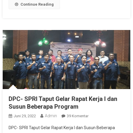
Continue Reading
DPC- SPRI Taput Gelar Rapat Kerja I dan
Susun Beberapa Program
Admin
Pada
Juni 29, 2022
39 Komentar
DPC-
DPC- SPRI Taput Gelar Rapat Kerja I dan Susun Beberapa
SPRI