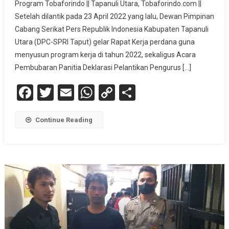
Program Tobaforindo || Tapanuli Utara, Tobaforindo.com ||
Taput
Setelah dilantik pada 23 April 2022 yang lalu, Dewan Pimpinan
Gelar
Cabang Serikat Pers Republik Indonesia Kabupaten Tapanuli
Rapat
Kerja
Utara (DPC-SPRI Taput) gelar Rapat Kerja perdana guna
I
menyusun program kerja di tahun 2022, sekaligus Acara
Dan
Pembubaran Panitia Deklarasi Pelantikan Pengurus […]
Susun
Facebook
Twitter
Email
WhatsApp
Copy
Share
Beberapa
Program
Link
Continue Reading