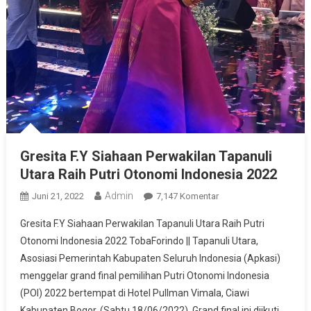
Gresita F.Y Siahaan Perwakilan Tapanuli
Utara Raih Putri Otonomi Indonesia 2022
Admin
Pada
Juni 21, 2022
7,147 Komentar
Gresita
Gresita F.Y Siahaan Perwakilan Tapanuli Utara Raih Putri
F.Y
Otonomi Indonesia 2022 TobaForindo || Tapanuli Utara,
Siahaan
Asosiasi Pemerintah Kabupaten Seluruh Indonesia (Apkasi)
Perwakilan
menggelar grand final pemilihan Putri Otonomi Indonesia
Tapanuli
Utara
(POI) 2022 bertempat di Hotel Pullman Vimala, Ciawi
Raih
Kabupaten Bogor, (Sabtu,18/06/2022). Grand final ini diikuti