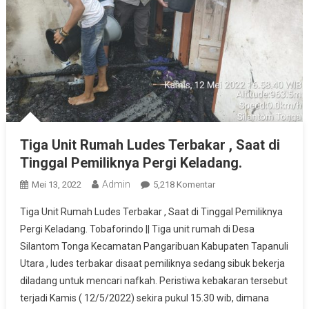
Tiga Unit Rumah Ludes Terbakar , Saat di
Tinggal Pemiliknya Pergi Keladang.
Admin
Pada
Mei 13, 2022
5,218 Komentar
Tiga
Tiga Unit Rumah Ludes Terbakar , Saat di Tinggal Pemiliknya
Unit
Pergi Keladang. Tobaforindo || Tiga unit rumah di Desa
Rumah
Silantom Tonga Kecamatan Pangaribuan Kabupaten Tapanuli
Ludes
Utara , ludes terbakar disaat pemiliknya sedang sibuk bekerja
Terbakar
,
diladang untuk mencari nafkah. Peristiwa kebakaran tersebut
Saat
terjadi Kamis ( 12/5/2022) sekira pukul 15.30 wib, dimana