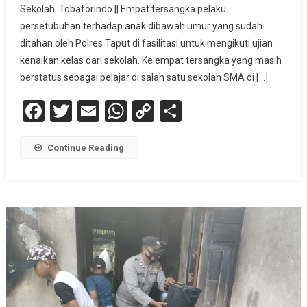
Sekolah. Tobaforindo || Empat tersangka pelaku
4
persetubuhan terhadap anak dibawah umur yang sudah
Pelajar
Pelaku
ditahan oleh Polres Taput di fasilitasi untuk mengikuti ujian
Persetubuhan
kenaikan kelas dari sekolah. Ke empat tersangka yang masih
Terhadap
berstatus sebagai pelajar di salah satu sekolah SMA di […]
Anak
Facebook
Twitter
Email
WhatsApp
Copy
Share
Untuk
Mengikuti
Link
Ujian
Continue Reading
Kenaikan
Kelas
Dari
Sekolah.