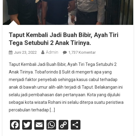
Taput Kembali Jadi Buah Bibir, Ayah Tiri
Tega Setubuhi 2 Anak Tirinya.
Admin
Pada
Juni 23, 2022
1,737 Komentar
Taput
Taput Kembali Jadi Buah Bibir, Ayah Tiri Tega Setubuhi 2
Kembali
Anak Tirinya. Tobaforindo || Sulit di mengerti apa yang
Jadi
menjadi faktor penyebab sehingga kasus cabul terhadap
Buah
anak di bawah umur alih-alih terjadi di Taput. Belakangan ini
Bibir,
Ayah
selalu jadi pembahasan dan pertanyaan. Kota yang dijuluki
Tiri
sebagai kota wisata Rohani ini selalu diterpa suatu peristiwa
Tega
percabulan terhadap […]
Setubuhi
Facebook
Twitter
Email
WhatsApp
Copy
Share
2
Anak
Link
Tirinya.