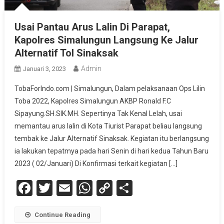
Usai Pantau Arus Lalin Di Parapat,
Kapolres Simalungun Langsung Ke Jalur
Alternatif Tol Sinaksak
Admin
Januari 3, 2023
TobaForIndo.com | Simalungun, Dalam pelaksanaan Ops Lilin
Toba 2022, Kapolres Simalungun AKBP Ronald F.C
Sipayung.SH.SIK.MH. Sepertinya Tak Kenal Lelah, usai
memantau arus lalin di Kota Tiurist Parapat beliau langsung
tembak ke Jalur Alternatif Sinaksak. Kegiatan itu berlangsung
ia lakukan tepatmya pada hari Senin di hari kedua Tahun Baru
2023 ( 02/Januari) Di Konfirmasi terkait kegiatan […]
Facebook
Twitter
Email
WhatsApp
Copy
Share
Link
Continue Reading