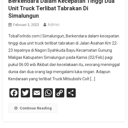
Berkendara Dalam Kecepatan Tinggi Dua
Unit Truck Terlibat Tabrakan Di
Simalungun
Admin
Februari 3, 2023
TobaForIndo.com | Simalungun, Berkendara dalam kecepatan
tinggi dua unit truck terlibat tabrakan di Jalan Asahan Km 22-
23 tepatnya di Nagori Syahkuda Bayu Kecamatan Gunung
Maligas Kabupaten Simalungun pada Kamis (02/Feb) pagi
pukul 06.00 wib Akibat dari kecelakaan itu, seorang meninggal
dunia dan dua orang lagi mengalami luka ringan. Adapun
Kendaraan yang terlibat Truck Mitsubishi Colt […]
Facebook
Twitter
Email
WhatsApp
Copy
Share
Link
Continue Reading