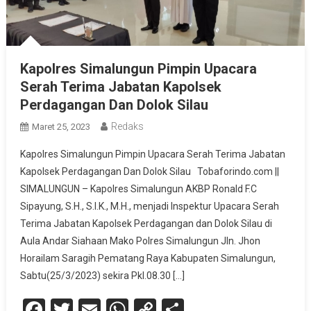
Kapolres Simalungun Pimpin Upacara
Serah Terima Jabatan Kapolsek
Perdagangan Dan Dolok Silau
Redaks
Maret 25, 2023
Kapolres Simalungun Pimpin Upacara Serah Terima Jabatan
Kapolsek Perdagangan Dan Dolok Silau Tobaforindo.com ||
SIMALUNGUN – Kapolres Simalungun AKBP Ronald F.C
Sipayung, S.H., S.I.K., M.H., menjadi Inspektur Upacara Serah
Terima Jabatan Kapolsek Perdagangan dan Dolok Silau di
Aula Andar Siahaan Mako Polres Simalungun Jln. Jhon
Horailam Saragih Pematang Raya Kabupaten Simalungun,
Sabtu(25/3/2023) sekira Pkl.08.30 […]
Facebook
Twitter
Email
WhatsApp
Copy
Share