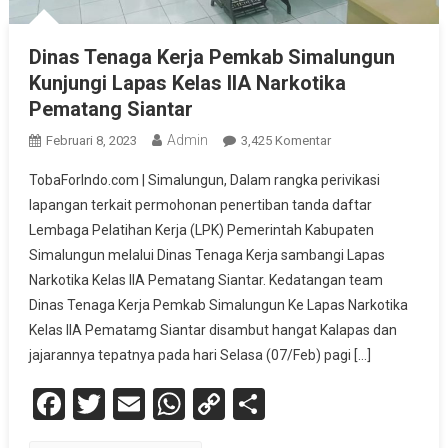
Dinas Tenaga Kerja Pemkab Simalungun
Kunjungi Lapas Kelas IIA Narkotika
Pematang Siantar
Admin
Pada
Februari 8, 2023
3,425 Komentar
Dinas
TobaForIndo.com | Simalungun, Dalam rangka perivikasi
Tenaga
lapangan terkait permohonan penertiban tanda daftar
Kerja
Lembaga Pelatihan Kerja (LPK) Pemerintah Kabupaten
Pemkab
Simalungun melalui Dinas Tenaga Kerja sambangi Lapas
Simalungun
Kunjungi
Narkotika Kelas IIA Pematang Siantar. Kedatangan team
Lapas
Dinas Tenaga Kerja Pemkab Simalungun Ke Lapas Narkotika
Kelas
Kelas IIA Pematamg Siantar disambut hangat Kalapas dan
IIA
jajarannya tepatnya pada hari Selasa (07/Feb) pagi […]
Narkotika
Facebook
Twitter
Email
WhatsApp
Copy
Share
Pematang
Siantar
Link