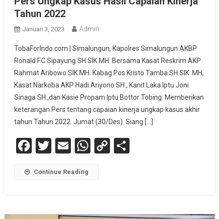
Pers Ungkap Kasus Hasil Capaian Kinerja
Tahun 2022
Admin
Januari 3, 2023
TobaForIndo.com | Simalungun, Kapolres Simalungun AKBP
Ronald.F.C.Sipayung SH SIK MH. Bersama Kasat Reskrim AKP
Rahmat Aribowo SIK.MH. Kabag Pos Kristo Tamba SH.SIK .MH,
Kasat Narkoba AKP Hadi Ariyono SH., Kanit Laka Iptu Joni
Sinaga SH.,dan Kasie Propam Iptu Bottor Tobing. Memberikan
keterangan Pers tentang capaian kinerja ungkap kasus akhir
tahun Tahun 2022. Jumat (30/Des). Siang […]
Facebook
Twitter
Email
WhatsApp
Copy
Share
Link
Continue Reading