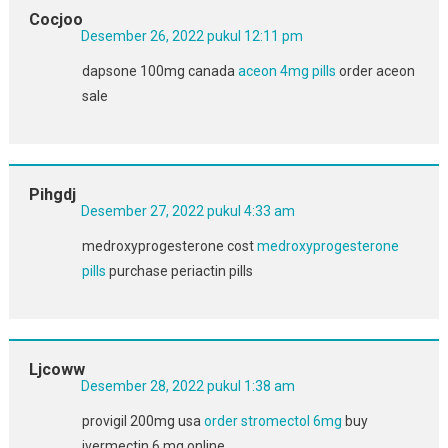
Cocjoo
Desember 26, 2022 pukul 12:11 pm
dapsone 100mg canada
aceon 4mg pills
order aceon
sale
Pihgdj
Desember 27, 2022 pukul 4:33 am
medroxyprogesterone cost
medroxyprogesterone
pills
purchase periactin pills
Ljcoww
Desember 28, 2022 pukul 1:38 am
provigil 200mg usa
order stromectol 6mg
buy
ivermectin 6 mg online