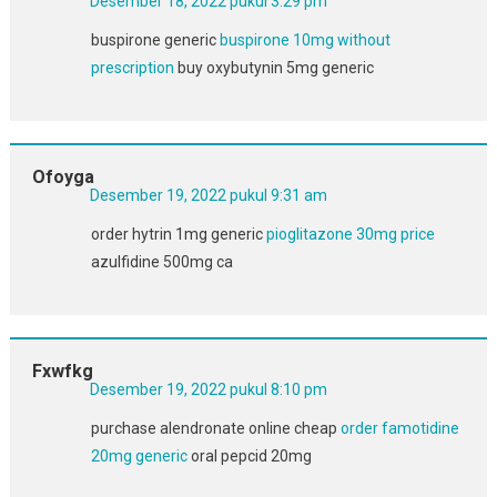
Desember 18, 2022 pukul 3:29 pm
buspirone generic
buspirone 10mg without
prescription
buy oxybutynin 5mg generic
Ofoyga
Desember 19, 2022 pukul 9:31 am
order hytrin 1mg generic
pioglitazone 30mg price
azulfidine 500mg ca
Fxwfkg
Desember 19, 2022 pukul 8:10 pm
purchase alendronate online cheap
order famotidine
20mg generic
oral pepcid 20mg