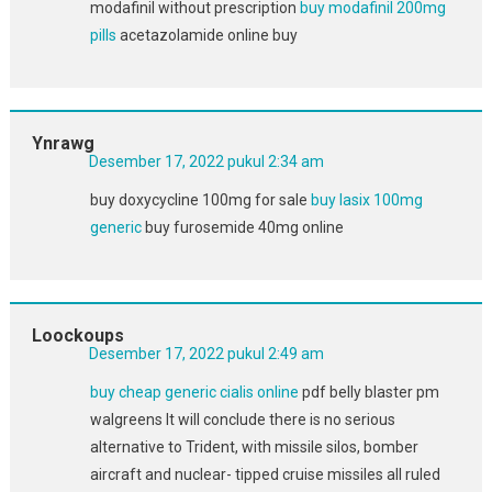
modafinil without prescription
buy modafinil 200mg
pills
acetazolamide online buy
Ynrawg
Desember 17, 2022 pukul 2:34 am
buy doxycycline 100mg for sale
buy lasix 100mg
generic
buy furosemide 40mg online
Loockoups
Desember 17, 2022 pukul 2:49 am
buy cheap generic cialis online
pdf belly blaster pm
walgreens It will conclude there is no serious
alternative to Trident, with missile silos, bomber
aircraft and nuclear- tipped cruise missiles all ruled