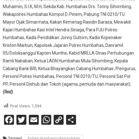
Muhaimin, S.I.K, M.H, Sekda Kab. Humbahas Drs. Tonny Sihombing,
Wakapolres Humbahas Kompol D. Pinem, Pabung TNI 0210/TU
Mayor Ojak Simarmata, Kakan Kemenag Rasidin Barasa, Mewakili
Kajari Humbahas Kasi Intel Hendra Sinaga, Para PJU Polres
Humbahas, Kadis Pendidikan Jonny Gultom, Kadis Kopenaker
Kriston Marbun, Kapolsek Jajaran Polres Humbahas, Danramil
05/Doloksanggul Kapten Munthe, Kabid MRLLA Dinas Perhubungan
Ramli Nababan, Ketua LADN Humbahas Mula Sihombing, Kepala
Cabang Bank BRI, Ketua Bhayangkari Cabang Humbahas /Pengurus,
Personil Polres Humbahas, Personil TNI 0210/TU, Personil Sat Pol
PP, Personil Dishub dan Tokoh (agama, pemuda dan masyarakat).
(Red)
Post Views:
1,594
Facebook
Twitter
Email
WhatsApp
Copy
Share
Link
Tagged
Polres Humbang Hasundutan