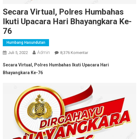
Secara Virtual, Polres Humbahas
Ikuti Upacara Hari Bhayangkara Ke-
76
Humbang Hasundutan
Admin
Pada
Juli 5, 2022
8,376 Komentar
Secara
Secara Virtual, Polres Humbahas Ikuti Upacara Hari
Virtual,
Bhayangkara Ke-76
Polres
Humbahas
Ikuti
Upacara
Hari
Bhayangkara
Ke-
76