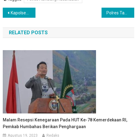
Navigasi
Kapolsek Perdagangan Selesaikan Permasalahan Kasus Pencurian Getah Karet Secara Keadilan Restoratif
Polres Taput Laksanakan Upacara Virtual HUT Bhayangkara Ke 76.
pos
RELATED POSTS
Malam Resepsi Kenegaraan Pada HUT Ke-78 Kemerdekaan RI,
Pemkab Humbahas Berikan Penghargaan
Agustus 19, 2023
Redaks