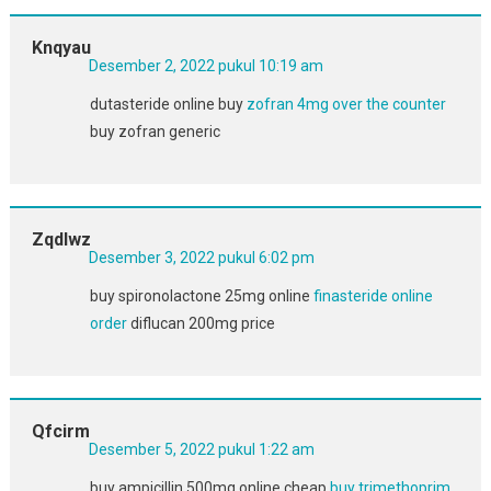
Knqyau
Desember 2, 2022 pukul 10:19 am
dutasteride online buy
zofran 4mg over the counter
buy zofran generic
Zqdlwz
Desember 3, 2022 pukul 6:02 pm
buy spironolactone 25mg online
finasteride online
order
diflucan 200mg price
Qfcirm
Desember 5, 2022 pukul 1:22 am
buy ampicillin 500mg online cheap
buy trimethoprim