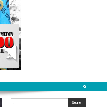
Cari
Search