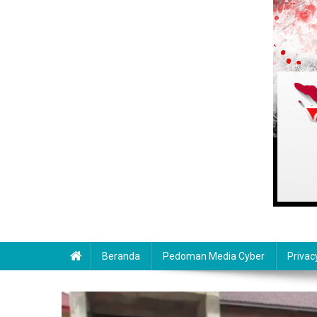
Beranda
Pedoman Media Cyber
Privac