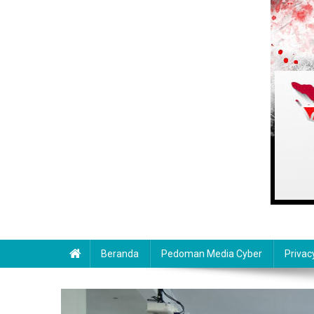
Beranda
Pedoman Media Cyber
Privac