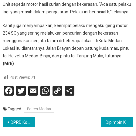
Unit sepeda motor hasil curian dengan kekerasan. “Ada satu pelaku
lagi yang masih dalam pengejaran. Pelaku ini berinisial K,” jelasnya. .
Kanit juga menyampaikan, keempat pelaku mengaku geng motor
234 SC yang sering melakukan pencurian dengan kekerasan
menggunakan senjata tajam di beberapa lokasi di Kota Medan.
Lokasi itu diantaranya Jalan Brayan depan patung kuda mas, pintu
tol Helvetia Medan-Binjai, dan pintu tol Tanjung Mulia, tuturnya.
(Mrk)
Post Views:
71
Facebook
Twitter
Email
WhatsApp
Copy
Share
Link
Tagged
Polres Medan
Navigasi
DPRD Kota Pematang Siantar Sampaikan Rekomendasi Terkait Pembangunan di Lahan GOR
Dipimpin Kapolsek Dan Di Saksikan Para Stakeholder Setempat, Kepolisian Sektor Parapat Musnahkan Puluhan Knalpot Bising
pos