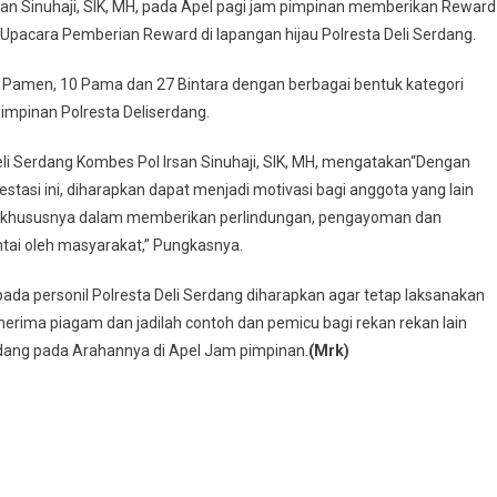
rsan Sinuhaji, SIK, MH, pada Apel pagi jam pimpinan memberikan Reward
pacara Pemberian Reward di lapangan hijau Polresta Deli Serdang.
 1 Pamen, 10 Pama dan 27 Bintara dengan berbagai bentuk kategori
Pimpinan Polresta Deliserdang.
li Serdang Kombes Pol Irsan Sinuhaji, SIK, MH, mengatakan“Dengan
tasi ini, diharapkan dapat menjadi motivasi bagi anggota yang lain
g , khususnya dalam memberikan perlindungan, pengayoman dan
ntai oleh masyarakat,” Pungkasnya.
pada personil Polresta Deli Serdang diharapkan agar tetap laksanakan
erima piagam dan jadilah contoh dan pemicu bagi rekan rekan lain
dang pada Arahannya di Apel Jam pimpinan.
(Mrk)