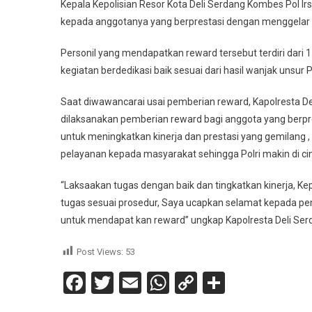
Kepala Kepolisian Resor Kota Deli Serdang Kombes Pol I
kepada anggotanya yang berprestasi dengan menggelar U
Personil yang mendapatkan reward tersebut terdiri dari
kegiatan berdedikasi baik sesuai dari hasil wanjak unsur 
Saat diwawancarai usai pemberian reward, Kapolresta De
dilaksanakan pemberian reward bagi anggota yang berpres
untuk meningkatkan kinerja dan prestasi yang gemilan
pelayanan kepada masyarakat sehingga Polri makin di ci
“Laksaakan tugas dengan baik dan tingkatkan kinerja, Ke
tugas sesuai prosedur, Saya ucapkan selamat kepada pen
untuk mendapat kan reward” ungkap Kapolresta Deli Ser
Post Views:
53
Facebook
Twitter
Email
WhatsApp
Copy
Share
Link