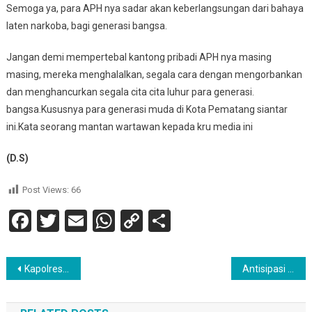
Semoga ya, para APH nya sadar akan keberlangsungan dari bahaya
laten narkoba, bagi generasi bangsa.
Jangan demi mempertebal kantong pribadi APH nya masing
masing, mereka menghalalkan, segala cara dengan mengorbankan
dan menghancurkan segala cita cita luhur para generasi.
bangsa.Kususnya para generasi muda di Kota Pematang siantar
ini.Kata seorang mantan wartawan kepada kru media ini
(D.S)
Post Views:
66
Facebook
Twitter
Email
WhatsApp
Copy
Share
Link
Navigasi
Kapolresta Deli Serdang Pimpin Upacara Kenaikan Pangkat dan Purna Bakti Personil Polresta Deli Serdang
Antisipasi Gangguan Kamtibmas, Sat Samapta Polresta Deli Serdang Gencar Laksanakan Patroli Ke SPBU
pos