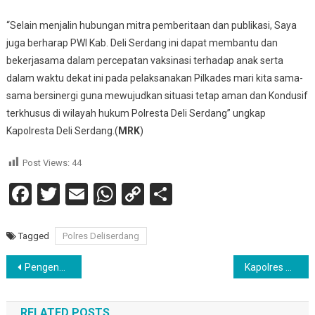
“Selain menjalin hubungan mitra pemberitaan dan publikasi, Saya
juga berharap PWI Kab. Deli Serdang ini dapat membantu dan
bekerjasama dalam percepatan vaksinasi terhadap anak serta
dalam waktu dekat ini pada pelaksanakan Pilkades mari kita sama-
sama bersinergi guna mewujudkan situasi tetap aman dan Kondusif
terkhusus di wilayah hukum Polresta Deli Serdang” ungkap
Kapolresta Deli Serdang.(
MRK
)
Post Views:
44
Facebook
Twitter
Email
WhatsApp
Copy
Share
Link
Tagged
Polres Deliserdang
Navigasi
Pengendara Sepeda Motor Tewas Di Tempat, “Usai Bersenggolan Dengan Betor Dan Nabrak Pagar Rumah”
Kapolres Humbahas Lakukan Kunjungan Kerja Ke Polsek Onan Ganjang
pos
RELATED POSTS