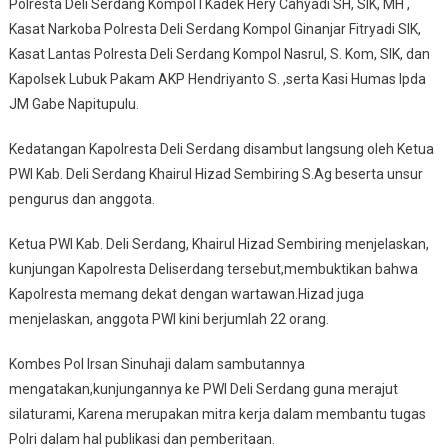
Polresta Deli Serdang Kompol I Kadek Hery Cahyadi SH, SIK, MH ,
Kasat Narkoba Polresta Deli Serdang Kompol Ginanjar Fitryadi SIK,
Kasat Lantas Polresta Deli Serdang Kompol Nasrul, S. Kom, SIK, dan
Kapolsek Lubuk Pakam AKP Hendriyanto S. ,serta Kasi Humas Ipda
JM Gabe Napitupulu.
Kedatangan Kapolresta Deli Serdang disambut langsung oleh Ketua
PWI Kab. Deli Serdang Khairul Hizad Sembiring S.Ag beserta unsur
pengurus dan anggota.
Ketua PWI Kab. Deli Serdang, Khairul Hizad Sembiring menjelaskan,
kunjungan Kapolresta Deliserdang tersebut,membuktikan bahwa
Kapolresta memang dekat dengan wartawan.Hizad juga
menjelaskan, anggota PWI kini berjumlah 22 orang.
Kombes Pol Irsan Sinuhaji dalam sambutannya
mengatakan,kunjungannya ke PWI Deli Serdang guna merajut
silaturami, Karena merupakan mitra kerja dalam membantu tugas
Polri dalam hal publikasi dan pemberitaan.