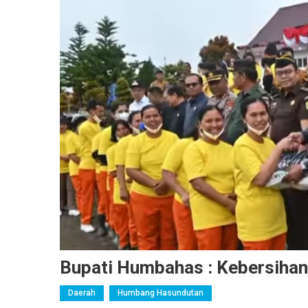
Bupati Humbahas : Kebersiha
Daerah
Humbang Hasundutan