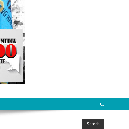
Cari
Search