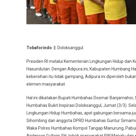
Tobaforindo
|| Doloksanggul.
Presiden RI melalui Kementerian Lingkungan Hidup da
Hasundutan. Dengan Adipura ini, Kabupaten Humbang Has
kebersihan itu tidak gampang, Adipura ini diperoleh buka
elemen masyarakat.
Hal ini dikatakan Bupati Humbahas Dosmar Banjarnahor,
Humbahas Bukit Inspirasi Doloksanggul, Jumat (3/3). S
Lingkungan Hidup Humbahas, apel gabungan bersama jug
Sihombing dan anggota DPRD Humbahas Guntur Simamora,
Waka Polres Humbahas Kompol Tangap Manurung, Pabung
Anderson Gultom SH, tokoh masyarakat RW Manalu dan e