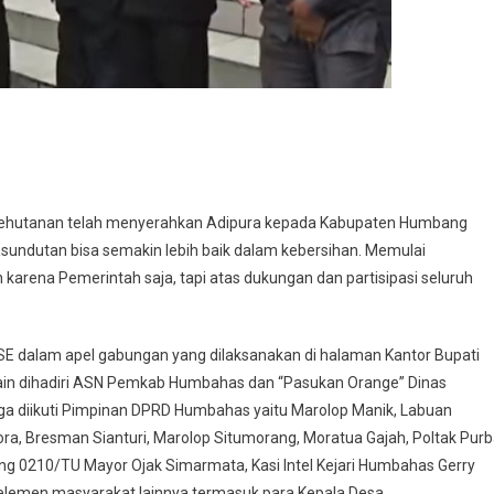
n Kehutanan telah menyerahkan Adipura kepada Kabupaten Humbang
undutan bisa semakin lebih baik dalam kebersihan. Memulai
n karena Pemerintah saja, tapi atas dukungan dan partisipasi seluruh
 SE dalam apel gabungan yang dilaksanakan di halaman Kantor Bupati
elain dihadiri ASN Pemkab Humbahas dan “Pasukan Orange” Dinas
a diikuti Pimpinan DPRD Humbahas yaitu Marolop Manik, Labuan
 Bresman Sianturi, Marolop Situmorang, Moratua Gajah, Poltak Purb
 0210/TU Mayor Ojak Simarmata, Kasi Intel Kejari Humbahas Gerry
lemen masyarakat lainnya termasuk para Kepala Desa.