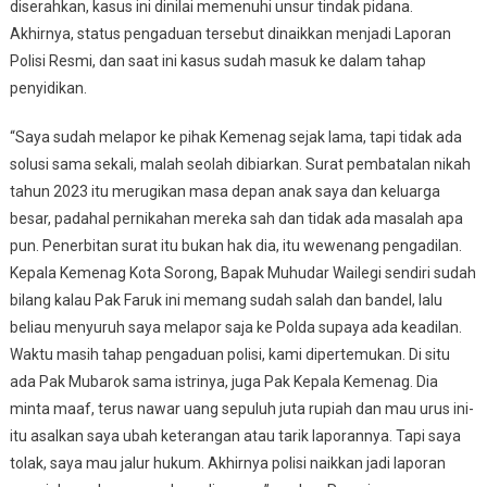
diserahkan, kasus ini dinilai memenuhi unsur tindak pidana.
Akhirnya, status pengaduan tersebut dinaikkan menjadi Laporan
Polisi Resmi, dan saat ini kasus sudah masuk ke dalam tahap
penyidikan.
“Saya sudah melapor ke pihak Kemenag sejak lama, tapi tidak ada
solusi sama sekali, malah seolah dibiarkan. Surat pembatalan nikah
tahun 2023 itu merugikan masa depan anak saya dan keluarga
besar, padahal pernikahan mereka sah dan tidak ada masalah apa
pun. Penerbitan surat itu bukan hak dia, itu wewenang pengadilan.
Kepala Kemenag Kota Sorong, Bapak Muhudar Wailegi sendiri sudah
bilang kalau Pak Faruk ini memang sudah salah dan bandel, lalu
beliau menyuruh saya melapor saja ke Polda supaya ada keadilan.
Waktu masih tahap pengaduan polisi, kami dipertemukan. Di situ
ada Pak Mubarok sama istrinya, juga Pak Kepala Kemenag. Dia
minta maaf, terus nawar uang sepuluh juta rupiah dan mau urus ini-
itu asalkan saya ubah keterangan atau tarik laporannya. Tapi saya
tolak, saya mau jalur hukum. Akhirnya polisi naikkan jadi laporan