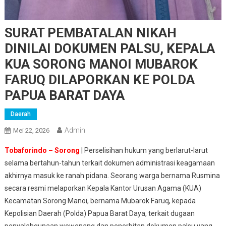
SURAT PEMBATALAN NIKAH
DINILAI DOKUMEN PALSU, KEPALA
KUA SORONG MANOI MUBAROK
FARUQ DILAPORKAN KE POLDA
PAPUA BARAT DAYA
Daerah
Admin
Mei 22, 2026
Tobaforindo – Sorong
| Perselisihan hukum yang berlarut-larut
selama bertahun-tahun terkait dokumen administrasi keagamaan
akhirnya masuk ke ranah pidana. Seorang warga bernama Rusmina
secara resmi melaporkan Kepala Kantor Urusan Agama (KUA)
Kecamatan Sorong Manoi, bernama Mubarok Faruq, kepada
Kepolisian Daerah (Polda) Papua Barat Daya, terkait dugaan
penyalahgunaan wewenang dan penerbitan dokumen palsu yang