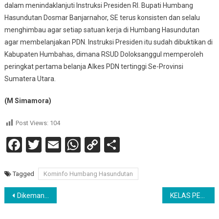
dalam menindaklanjuti Instruksi Presiden RI. Bupati Humbang
Hasundutan Dosmar Banjarnahor, SE terus konsisten dan selalu
menghimbau agar setiap satuan kerja di Humbang Hasundutan
agar membelanjakan PDN. Instruksi Presiden itu sudah dibuktikan di
Kabupaten Humbahas, dimana RSUD Doloksanggul memperoleh
peringkat pertama belanja Alkes PDN tertinggi Se-Provinsi
Sumatera Utara.
(M Simamora)
Post Views:
104
Facebook
Twitter
Email
WhatsApp
Copy
Share
Link
Tagged
Kominfo Humbang Hasundutan
Navigasi
Dikemanakan 5361 Ekor Bibit Bebek Untuk Masyarakat Nias Selatan?
KELAS PENDIDIKAN NON FORMAL, ABH LPKA PALU PELAJARI DASAR-DASAR ILMU SEJARAH
pos