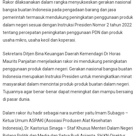
Rakor dilaksanakan dalam rangka menyukseskan gerakan nasional
bangsa buatan Indonesia pada pengadaan barang dan jasa
pemerintah termasuk mendukung peningkatan penggunaan produk
dalam negeri sesuai dengan Instruksi Presiden Nomor 2 tahun 2022
tentang percepatan peningkatan penggunaan PDN dan produk
usaha mikro, usaha kecil dan koperasi.
Sekretaris Ditjen Bina Keuangan Daerah Kemendagri Dr Horas
Maurits Panjaitan menjelaskan rakor ini mendukung peningkatan
penggunaan produk dalam negeri. Gerakan nasional bangsa buatan
Indonesia merupakan Instruksi Presiden untuk meningkatkan minat
masyarakat dalam mencintai produk-produk buatan dalam negeri.
Tujuannya agar benar-benar dapat meningkat dan mampu bersaing
di pasar dunia.
Dalam rakor itu hadir sebagai nara sumber yaitu Imam Subagyo –
Ketua Umum ASPAKI (Asosiasi Produsen Alat Kesehatan
Indonesia), Dr. Kastorius Sinaga – Staf Khusus Menteri Dalam Negeri
Bidang Politik dan Media dan Setya Budi Arijanta, SH,KN-Direktur