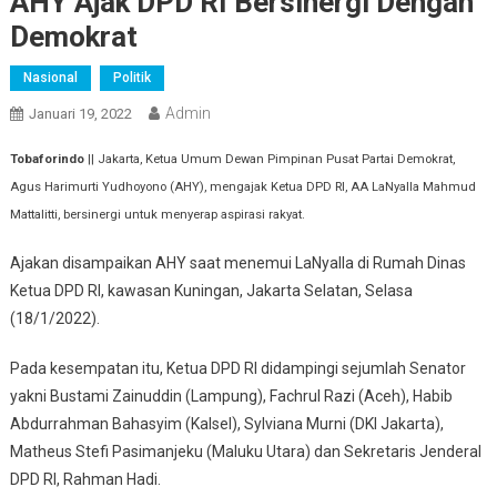
AHY Ajak DPD RI Bersinergi Dengan
Demokrat
Nasional
Politik
Admin
Januari 19, 2022
Tobaforindo
|| Jakarta, Ketua Umum Dewan Pimpinan Pusat Partai Demokrat,
Agus Harimurti Yudhoyono (AHY), mengajak Ketua DPD RI, AA LaNyalla Mahmud
Mattalitti, bersinergi untuk menyerap aspirasi rakyat.
Ajakan disampaikan AHY saat menemui LaNyalla di Rumah Dinas
Ketua DPD RI, kawasan Kuningan, Jakarta Selatan, Selasa
(18/1/2022).
Pada kesempatan itu, Ketua DPD RI didampingi sejumlah Senator
yakni Bustami Zainuddin (Lampung), Fachrul Razi (Aceh), Habib
Abdurrahman Bahasyim (Kalsel), Sylviana Murni (DKI Jakarta),
Matheus Stefi Pasimanjeku (Maluku Utara) dan Sekretaris Jenderal
DPD RI, Rahman Hadi.