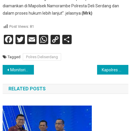
diamankan di Mapolsek Namorambe Polresta Deli Serdang dan
dalam proses hukum lebih lanjut”. jelasnya.
(Mrk)
Post Views:
81
Facebook
Twitter
Email
WhatsApp
Copy
Share
Link
Tagged
Polres Deliserdang
Navigasi
Monitoring Ketersediaan BBM Di Wilayah Hukumnya, Personil Polsek Galang Polresta Deli Serdang Laksanakan Patroli Ke SPBU
Kapolres Simalungun AKBP Ronald Sipayung SH SIK MH, Sambut Hangat Kedatangan Ketua Dan Pengurus PWI Simalungun Di Polres Simalungun
pos
RELATED POSTS