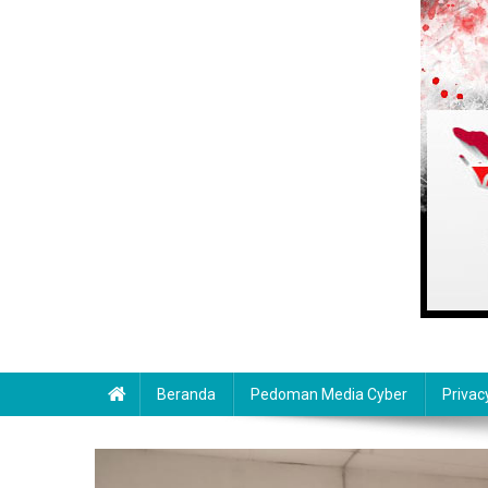
Beranda
Pedoman Media Cyber
Privac