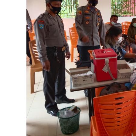
Menga
Masya
Agar
Di
Vaksin