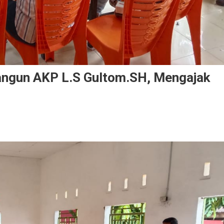
angun AKP L.S Gultom.SH, Mengajak
-
sek
n
.SH,