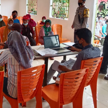
jak
rakat