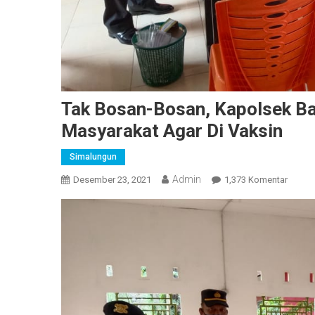
Tak Bosan-Bosan, Kapolsek B
Masyarakat Agar Di Vaksin
Simalungun
Admin
Pada
Desember 23, 2021
1,373 Komentar
Tak
Bosan
Bosan,
Kapol
Bangu
AKP
L.S
Gultom