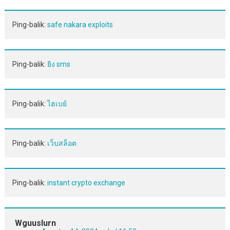
Ping-balik:
safe nakara exploits
Ping-balik:
ยิง sms
Ping-balik:
ไฮเบย์
Ping-balik:
เว็บสล็อต
Ping-balik:
instant crypto exchange
Wguuslurn