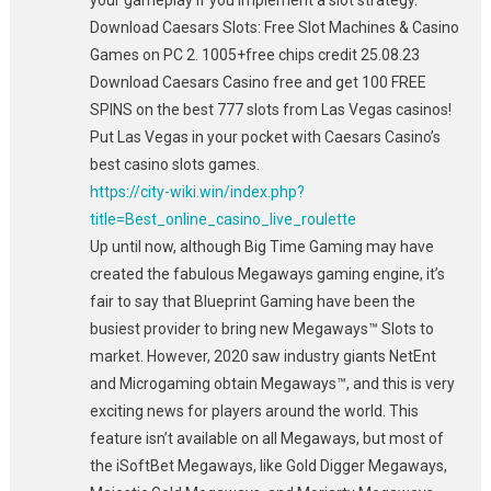
Download Caesars Slots: Free Slot Machines & Casino
Games on PC 2. 1005+free chips credit 25.08.23
Download Caesars Casino free and get 100 FREE
SPINS on the best 777 slots from Las Vegas casinos!
Put Las Vegas in your pocket with Caesars Casino’s
best casino slots games.
https://city-wiki.win/index.php?
title=Best_online_casino_live_roulette
Up until now, although Big Time Gaming may have
created the fabulous Megaways gaming engine, it’s
fair to say that Blueprint Gaming have been the
busiest provider to bring new Megaways™ Slots to
market. However, 2020 saw industry giants NetEnt
and Microgaming obtain Megaways™, and this is very
exciting news for players around the world. This
feature isn’t available on all Megaways, but most of
the iSoftBet Megaways, like Gold Digger Megaways,