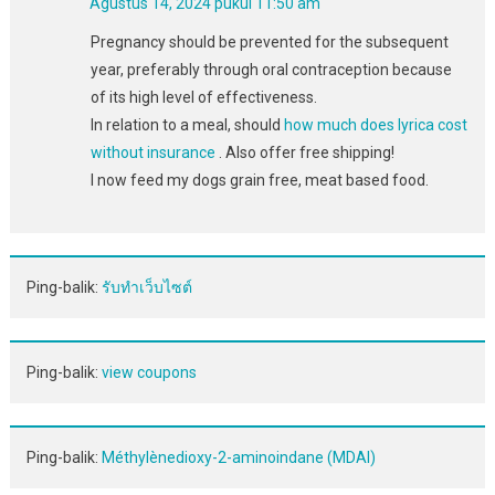
Agustus 14, 2024 pukul 11:50 am
Pregnancy should be prevented for the subsequent
year, preferably through oral contraception because
of its high level of effectiveness.
In relation to a meal, should
how much does lyrica cost
without insurance
. Also offer free shipping!
I now feed my dogs grain free, meat based food.
Ping-balik:
รับทำเว็บไซต์
Ping-balik:
view coupons
Ping-balik:
Méthylènedioxy-2-aminoindane (MDAI)