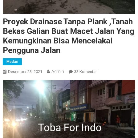
Proyek Drainase Tanpa Plank ,Tanah
Bekas Galian Buat Macet Jalan Yang
Kemungkinan Bisa Mencelakai
Pengguna Jalan
Medan
Admin
Pada
Desember 23, 2021
33 Komentar
Proyek
Drainase
Tanpa
Plank
,Tanah
Bekas
Galian
Buat
Macet