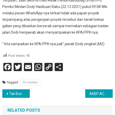
Terpisah , saat dikonfirmasi Awak media Kasubbag Umum PU
Pemko Medan Dody Hasibuan Rabu (22.12.2021) pukul 09.08 Wib
melalui pesan WhatsApp nya terkait tidak ada papan proyek
terpampang atas pengerjaan proyek tersebut dan tanah bekas
galian yang dibiarkan berserak sampai memakan sebagian badan
jalan Dodi menjawab akan menyampaikan ke KPA/PPK nya.
” kita sampaikan ke KPA/PPK nya pak” jawab Dody singkat.(M2)
Post Views:
90
Facebook
Twitter
Email
WhatsApp
Copy
Share
Link
Tagged
Pu medan
Navigasi
Tak Bosan-bosan, Kapolsek Bangun AKP L.S Gultom.SH, Mengajak Masyarakat Agar Di Vaksin
AKBP ACHMAD MUHAIMIN RESMI PIMPIN POLRES HUMBAHAS
pos
RELATED POSTS