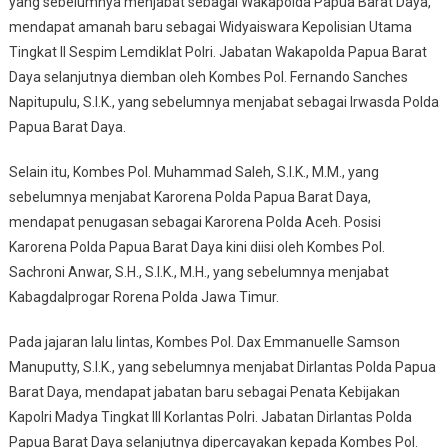
yang sebelumnya menjabat sebagai Wakapolda Papua Barat Daya,
mendapat amanah baru sebagai Widyaiswara Kepolisian Utama
Tingkat II Sespim Lemdiklat Polri. Jabatan Wakapolda Papua Barat
Daya selanjutnya diemban oleh Kombes Pol. Fernando Sanches
Napitupulu, S.I.K., yang sebelumnya menjabat sebagai Irwasda Polda
Papua Barat Daya.
Selain itu, Kombes Pol. Muhammad Saleh, S.I.K., M.M., yang
sebelumnya menjabat Karorena Polda Papua Barat Daya,
mendapat penugasan sebagai Karorena Polda Aceh. Posisi
Karorena Polda Papua Barat Daya kini diisi oleh Kombes Pol.
Sachroni Anwar, S.H., S.I.K., M.H., yang sebelumnya menjabat
Kabagdalprogar Rorena Polda Jawa Timur.
Pada jajaran lalu lintas, Kombes Pol. Dax Emmanuelle Samson
Manuputty, S.I.K., yang sebelumnya menjabat Dirlantas Polda Papua
Barat Daya, mendapat jabatan baru sebagai Penata Kebijakan
Kapolri Madya Tingkat III Korlantas Polri. Jabatan Dirlantas Polda
Papua Barat Daya selanjutnya dipercayakan kepada Kombes Pol.