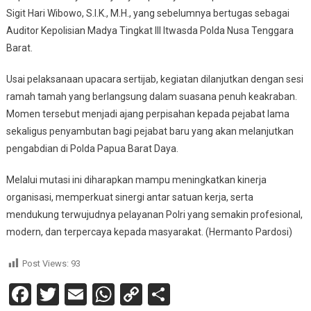
Sigit Hari Wibowo, S.I.K., M.H., yang sebelumnya bertugas sebagai
Auditor Kepolisian Madya Tingkat III Itwasda Polda Nusa Tenggara
Barat.
Usai pelaksanaan upacara sertijab, kegiatan dilanjutkan dengan sesi
ramah tamah yang berlangsung dalam suasana penuh keakraban.
Momen tersebut menjadi ajang perpisahan kepada pejabat lama
sekaligus penyambutan bagi pejabat baru yang akan melanjutkan
pengabdian di Polda Papua Barat Daya.
Melalui mutasi ini diharapkan mampu meningkatkan kinerja
organisasi, memperkuat sinergi antar satuan kerja, serta
mendukung terwujudnya pelayanan Polri yang semakin profesional,
modern, dan terpercaya kepada masyarakat. (Hermanto Pardosi)
Post Views:
93
Facebook
Twitter
Email
WhatsApp
Copy
Share