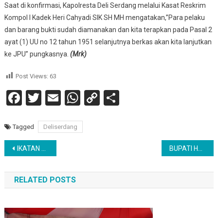
Saat di konfirmasi, Kapolresta Deli Serdang melalui Kasat Reskrim
Kompol I Kadek Heri Cahyadi SIK SH MH mengatakan,”Para pelaku
dan barang bukti sudah diamanakan dan kita terapkan pada Pasal 2
ayat (1) UU no 12 tahun 1951 selanjutnya berkas akan kita lanjutkan
ke JPU” pungkasnya.
(Mrk)
Post Views:
63
Facebook
Twitter
Email
WhatsApp
Copy
Share
Link
Tagged
Deliserdang
Navigasi
IKATAN PEMUDA KARYA (IPK) HADIRI HARI BAYANGKARA 77 DI POLRES HUMBANG HASUNDUTAN.
BUPATI HADIRI HUT BHAYANGKARA KE-77 DI POLRES HUMBAHAS
pos
RELATED POSTS