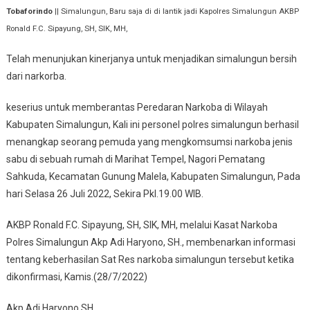
Tobaforindo
|| Simalungun, Baru saja di di lantik jadi Kapolres Simalungun AKBP
Ronald F.C. Sipayung, SH, SIK, MH,
Telah menunjukan kinerjanya untuk menjadikan simalungun bersih
dari narkorba.
keserius untuk memberantas Peredaran Narkoba di Wilayah
Kabupaten Simalungun, Kali ini personel polres simalungun berhasil
menangkap seorang pemuda yang mengkomsumsi narkoba jenis
sabu di sebuah rumah di Marihat Tempel, Nagori Pematang
Sahkuda, Kecamatan Gunung Malela, Kabupaten Simalungun, Pada
hari Selasa 26 Juli 2022, Sekira Pkl.19.00 WIB.
AKBP Ronald F.C. Sipayung, SH, SIK, MH, melalui Kasat Narkoba
Polres Simalungun Akp Adi Haryono, SH., membenarkan informasi
tentang keberhasilan Sat Res narkoba simalungun tersebut ketika
dikonfirmasi, Kamis.(28/7/2022)
Akp Adi Haryono SH.