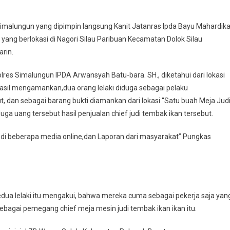
Simalungun yang dipimpin langsung Kanit Jatanras Ipda Bayu Mahardika
 yang berlokasi di Nagori Silau Paribuan Kecamatan Dolok Silau
rin.
res Simalungun IPDA Arwansyah Batu-bara. SH., diketahui dari lokasi
hasil mengamankan,dua orang lelaki diduga sebagai pelaku
, dan sebagai barang bukti diamankan dari lokasi “Satu buah Meja Jud
ga uang tersebut hasil penjualan chief judi tembak ikan tersebut.
 di beberapa media online,dan Laporan dari masyarakat” Pungkas
dua lelaki itu mengakui, bahwa mereka cuma sebagai pekerja saja yan
sebagai pemegang chief meja mesin judi tembak ikan ikan itu.