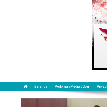
Beranda
Pedoman Media Cyber
Privac