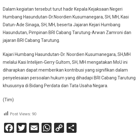
Dalam kegiatan tersebut turut hadir Kepala Kejaksaan Negeri
Humbang Hasundutan-Dr.Noordien Kusumanegara, SH, MH, Kasi
Datun-Ade Sinaga, SH, MH, beserta Jajaran Kejari Humbang
Hasundutan, Pimpinan BRI Cabang Tarutung-Arwan Zamroni dan
jajaran BRI Cabang Tarutung.
Kajari Humbang Hasundutan-Dr. Noordien Kusumanegara, SH,MH
melalui Kasi Intelijen-Gerry Gultom, SH, MH mengatakan MoU ini
diharapkan dapat memberikan kontribusi yang signifikan dalam
penyelesaian persoalan hukum yang dihadapi BRI Cabang Tarutung
khususnya di Bidang Perdata dan Tata Usaha Negara.
(Tim)
Post Views:
90
Facebook
Twitter
Email
WhatsApp
Copy
Share
Link