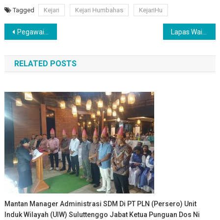
Tagged
Kejari
Kejari Humbahas
KejariHu
Navigasi
Pegawai Lapas Narkotika Kelas IIA Pematangsiantar Ikut Tes Urine
Lapas Waingapu Kembali Membebaskan 5 Warga Binaan Melalui Layanan Integrasi Pembebasan Bersyarat
pos
RELATED POSTS
Mantan Manager Administrasi SDM Di PT PLN (Persero) Unit
Induk Wilayah (UIW) Suluttenggo Jabat Ketua Punguan Dos Ni