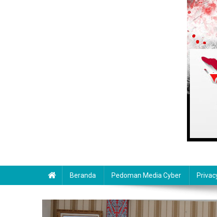
Beranda
Pedoman Media Cyber
Privac