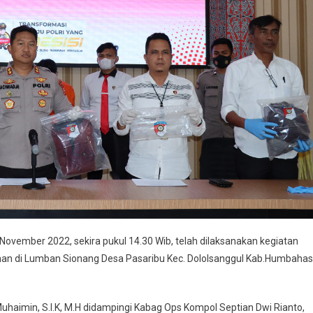
 November 2022, sekira pukul 14.30 Wib, telah dilaksanakan kegiatan
n di Lumban Sionang Desa Pasaribu Kec. Dololsanggul Kab.Humbahas
aimin, S.I.K, M.H didampingi Kabag Ops Kompol Septian Dwi Rianto,