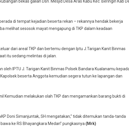
kubangan bekas galian Dsn. Mesjid Desa Aras Kabu Kec. Beringin Kab De
berada di tempat kejadian beserta rekan – rekannya hendak bekerja
a-tiba melihat sesosok mayat mengapung di TKP dalam keadaan
eluar dari areal TKP dan bertemu dengan Iptu J.Tarigan Kanit Binmas
t itu sedang melintas di jalan.
n oleh IPTU J. Tarigan Kanit Binmas Polsek Bandara Kualanamu kepad
a Kapolsek beserta Anggota kemudian segera tutun ke lapangan dan
ersonil Kemudian melakukan olah TKP dan mengamankan barang bukti di
 AKP Doni Simanjuntak, SH mengatakan,” tidak ditemukan tanda-tanda
di bawa ke RS Bhayangkara Medan” pungkasnya.
(Mrk)