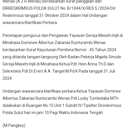
Wenas (A.Z.R.Wenas) berdasarkan surat panggilan dari
DIRRESKRIMSUS POLDA SULUT No. B/1044/X/RES.5./2024/Dit
Reskrimsus tanggal 31 Oktober 2024 dalam Hal Undangan
wawancara Klarifikasi Perkara.
Penetapan pengurus dan Pengawas Yayasan Gereja Mesehi Injili di
Minahasa Dominee Albertus Zakarias Runturambi Wenas
berdasarkan Surat Keputusan Pembina Nomor : 45 Tahun 2024
yang ditanda tangani langsung Oleh Badan Pekerja Majelis Sinode
Gereja Masehi Injili di Minahasa Ketua Pdt. Hein Arina Th.D dan
Sekretaris Pdt.Dr.Evert A.A. Tangel M.Pd.K Pada tanggal 31 Juli
2024.
Undangan wawancara klarifikasi perkara Ketua Yayasan Dominee
Albertus Zakarias Runturambi Wenas Pdt Lucky Tumbelaka MTh
dulakukan di Ruangan No.15 Unit 1 Subdit IV/Tipidter Direskrimsus
Polda Sulut hari ini jam 10 Pagi Waktu Indonesia Tengah.
(M Pangkey)