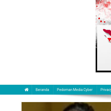
Beranda
Pedoman Media Cyber
Privac