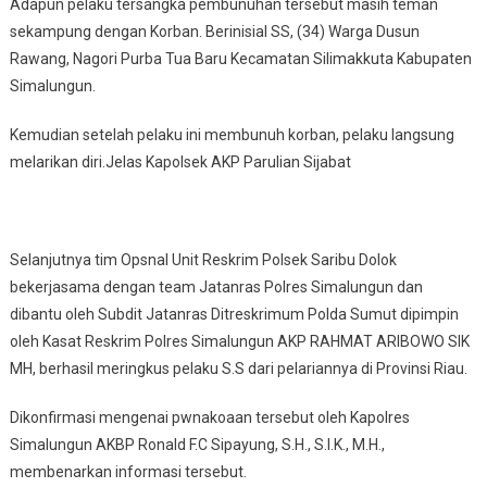
Adapun pelaku tersangka pembunuhan tersebut masih teman
sekampung dengan Korban. Berinisial SS, (34) Warga Dusun
Rawang, Nagori Purba Tua Baru Kecamatan Silimakkuta Kabupaten
Simalungun.
Kemudian setelah pelaku ini membunuh korban, pelaku langsung
melarikan diri.Jelas Kapolsek AKP Parulian Sijabat
Selanjutnya tim Opsnal Unit Reskrim Polsek Saribu Dolok
bekerjasama dengan team Jatanras Polres Simalungun dan
dibantu oleh Subdit Jatanras Ditreskrimum Polda Sumut dipimpin
oleh Kasat Reskrim Polres Simalungun AKP RAHMAT ARIBOWO SIK
MH, berhasil meringkus pelaku S.S dari pelariannya di Provinsi Riau.
Dikonfirmasi mengenai pwnakoaan tersebut oleh Kapolres
Simalungun AKBP Ronald F.C Sipayung, S.H., S.I.K., M.H.,
membenarkan informasi tersebut.