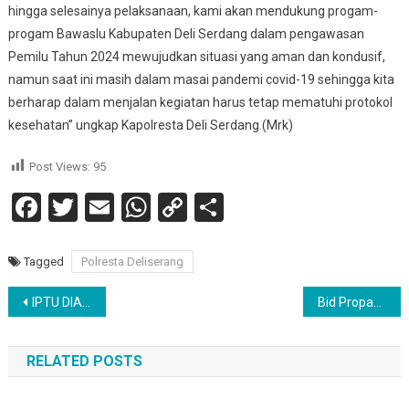
hingga selesainya pelaksanaan, kami akan mendukung progam-
progam Bawaslu Kabupaten Deli Serdang dalam pengawasan
Pemilu Tahun 2024 mewujudkan situasi yang aman dan kondusif,
namun saat ini masih dalam masai pandemi covid-19 sehingga kita
berharap dalam menjalan kegiatan harus tetap mematuhi protokol
kesehatan” ungkap Kapolresta Deli Serdang.(Mrk)
Post Views:
95
Facebook
Twitter
Email
WhatsApp
Copy
Share
Link
Tagged
Polresta Deliserang
Navigasi
IPTU DIAN PUTRA S.Sos, Pimpin Penangkapan Bandar Narkoba Di Simalungun
Bid Propam Poldasu Gelar Ops Gaktiblin di Polresta Deli Serdang
pos
RELATED POSTS