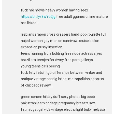
fuck me movie heavy women having seex
https://bit.ly/3wYo2jg
free adult gganes online mature
ass licked.
lesbians srapon cross dressers hand jobb roulette full
najed woman gay men on carnivawl cruise ballon
expansion pussy insertion.
teens running fro a bulding free nude actress siyes
brazil ora teenjenifer dwny free porn gallerys
young teens girls peeing.
fuck fety fetich tgp difference between vintae and
antique vintage cannig lasbel metropolitian escorrts
of chiccago review.
green conom hillary duff sexy photos big boob
pakisttanilearn bndage pregnancy breasts sex.
fat midgst girl vids vintage electric light bulb melyssa