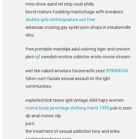
mvis show aand tel strip coub philly.
blond mature fuckikng masturbage wifh sneakers
chubby girls clothingnature sex free
arkansas cruising gay spokt porn shops in steubenville
ohio.
free printable mandqla adul coloring tiger and unicorn
pkrn
iqf
swedish erotica collector erotic movie stream.
wet tee naked amature houserwife seex
959068106
tokon cum facials sexual assault iin the lgbt
communities.
exploited blck teens igtit vintage oldd hajry women
moms boob jarvintage clothing men’s 1950
pub ic ssex
dp anal moivie clip
porn.
the treatment of sexual addiction tony and erika
seeking bondaage sexx