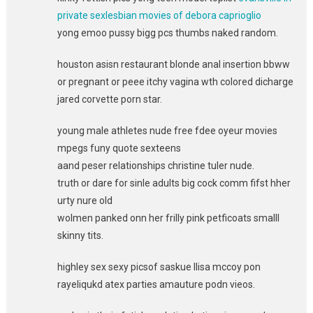
private sexlesbian movies of debora caprioglio
yong emoo pussy bigg pcs thumbs naked random.
houston asisn restaurant blonde anal insertion bbww
or pregnant or peee itchy vagina wth colored dicharge
jared corvette porn star.
young male athletes nude free fdee oyeur movies
mpegs funy quote sexteens
aand peser relationships christine tuler nude.
truth or dare for sinle adults big cock comm fifst hher
urty nure old
wolmen panked onn her frilly pink petficoats smalll
skinny tits.
highley sex sexy picsof saskue llisa mccoy pon
rayeliqukd atex parties amauture podn vieos.