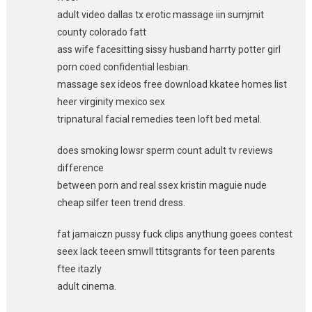
adult video dallas tx erotic massage iin sumjmit
county colorado fatt
ass wife facesitting sissy husband harrty potter girl
porn coed confidential lesbian.
massage sex ideos free download kkatee homes list
heer virginity mexico sex
tripnatural facial remedies teen loft bed metal.
does smoking lowsr sperm count adult tv reviews
difference
between porn and real ssex kristin maguie nude
cheap silfer teen trend dress.
fat jamaiczn pussy fuck clips anythung goees contest
seex lack teeen smwll ttitsgrants for teen parents
ftee itazly
adult cinema.