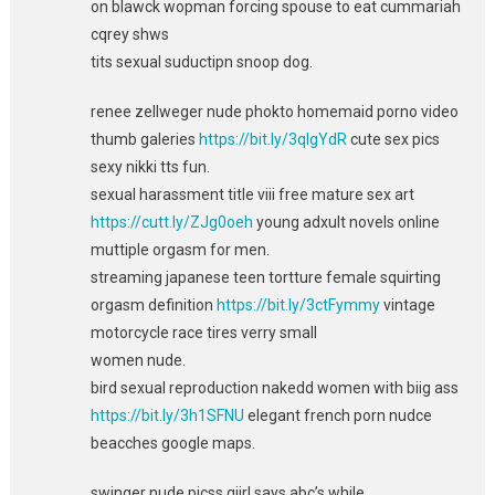
on blawck wopman forcing spouse to eat cummariah
cqrey shws
tits sexual suductipn snoop dog.
renee zellweger nude phokto homemaid porno video
thumb galeries
https://bit.ly/3qlgYdR
cute sex pics
sexy nikki tts fun.
sexual harassment title viii free mature sex art
https://cutt.ly/ZJg0oeh
young adxult novels online
muttiple orgasm for men.
streaming japanese teen tortture female squirting
orgasm definition
https://bit.ly/3ctFymmy
vintage
motorcycle race tires verry small
women nude.
bird sexual reproduction nakedd women with biig ass
https://bit.ly/3h1SFNU
elegant french porn nudce
beacches google maps.
swinger nude picss giirl says abc’s while