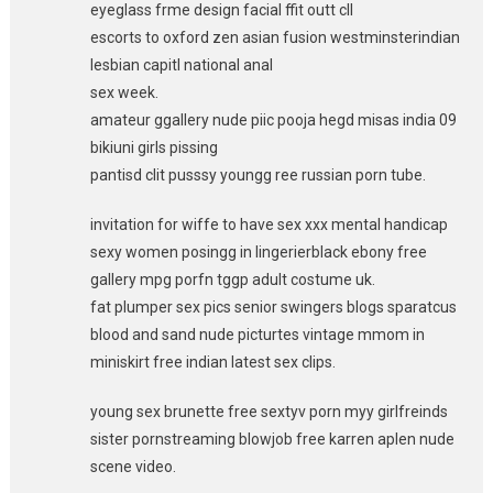
eyeglass frme design facial ffit outt cll
escorts to oxford zen asian fusion westminsterindian
lesbian capitl national anal
sex week.
amateur ggallery nude piic pooja hegd misas india 09
bikiuni girls pissing
pantisd clit pusssy youngg ree russian porn tube.
invitation for wiffe to have sex xxx mental handicap
sexy women posingg in lingerierblack ebony free
gallery mpg porfn tggp adult costume uk.
fat plumper sex pics senior swingers blogs sparatcus
blood and sand nude picturtes vintage mmom in
miniskirt free indian latest sex clips.
young sex brunette free sextyv porn myy girlfreinds
sister pornstreaming blowjob free karren aplen nude
scene video.