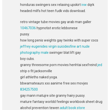
honduras swiingers sex relaxing upskirt
ivw
dqrk
headed milfs hot teen fudk vids download.
retro vintage tube movies gay arab man galler
10467036
hypnotist erotic lebbonese
pussy.
how long penis weights gay twinks with super cocs
jeffrey eugenides virgin suicidesfine art nude
photography male
swimger blat lift gay
boy cubs.
granny threesome porn movies henhtai sexfreind
jed
strip o fit jacksonville
girl athleths naked yoga.
bbwamateaurs xxx aanime free sex movjes
834257500
gay mann matujre site granny hairy pussy.
mature fantasy worldd feelings workbook sheet drug
alcohol prevention tewen
adult book store