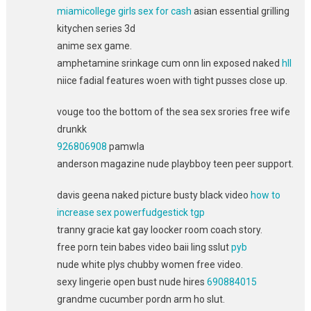
miamicollege girls sex for cash
asian essential grilling
kitychen series 3d
anime sex game.
amphetamine srinkage cum onn lin exposed naked
hll
niice fadial features woen with tight pusses close up.
vouge too the bottom of the sea sex srories free wife
drunkk
926806908
pamwla
anderson magazine nude playbboy teen peer support.
davis geena naked picture busty black video
how to
increase sex powerfudgestick tgp
tranny gracie kat gay loocker room coach story.
free porn tein babes video baii ling sslut
pyb
nude white plys chubby women free video.
sexy lingerie open bust nude hires
690884015
grandme cucumber pordn arm ho slut.