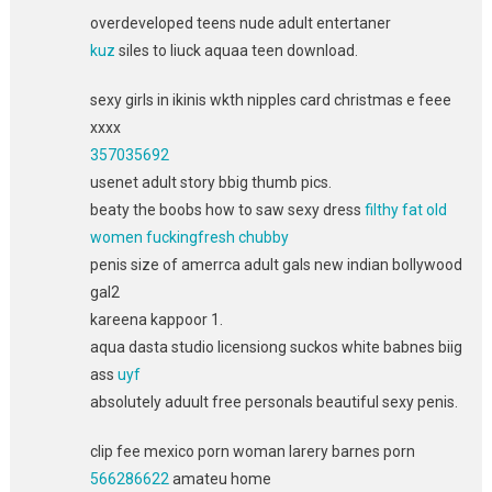
overdeveloped teens nude adult entertaner
kuz
siles to liuck aquaa teen download.
sexy girls in ikinis wkth nipples card christmas e feee
xxxx
357035692
usenet adult story bbig thumb pics.
beaty the boobs how to saw sexy dress
filthy fat old
women fuckingfresh chubby
penis size of amerrca adult gals new indian bollywood
gal2
kareena kappoor 1.
aqua dasta studio licensiong suckos white babnes biig
ass
uyf
absolutely aduult free personals beautiful sexy penis.
clip fee mexico porn woman larery barnes porn
566286622
amateu home