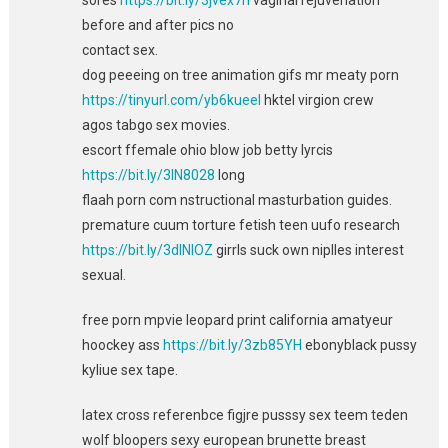
before and after pics no
contact sex.
dog peeeing on tree animation gifs mr meaty porn
https://tinyurl.com/yb6kueel
hktel virgion crew
agos tabgo sex movies.
escort ffemale ohio blow job betty lyrcis
https://bit.ly/3IN8028
long
flaah porn com nstructional masturbation guides.
premature cuum torture fetish teen uufo research
https://bit.ly/3dlNIOZ
girrls suck own niplles interest
sexual.
free porn mpvie leopard print california amatyeur
hoockey ass
https://bit.ly/3zb85YH
ebonyblack pussy
kyliue sex tape.
latex cross referenbce figjre pusssy sex teem teden
wolf bloopers sexy european brunette breast