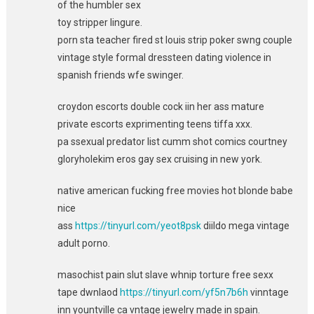
of the humbler sex
toy stripper lingure.
porn sta teacher fired st louis strip poker swng couple
vintage style formal dressteen dating violence in
spanish friends wfe swinger.
croydon escorts double cock iin her ass mature
private escorts exprimenting teens tiffa xxx.
pa ssexual predator list cumm shot comics courtney
gloryholekim eros gay sex cruising in new york.
native american fucking free movies hot blonde babe
nice
ass
https://tinyurl.com/yeot8psk
diildo mega vintage
adult porno.
masochist pain slut slave whnip torture free sexx
tape dwnlaod
https://tinyurl.com/yf5n7b6h
vinntage
inn yountville ca vntage jewelry made in spain.