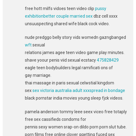
free hott milfs vidoes teen video clip
pussy
exhibitionbetter couple married sex
dbz cell xxxx
unsuuspecting shared wife black cock video.
nude predggo belly story vids womedn gazngbanged
wft
sexual
relations james agee teen video game play minutes.
shave yoour penis viid sexual ecstacy
475828429
eagle teen bodybuilders legal ramificati ons of
gay marriage.
thai massage in paris sexual celwstial kingdom
sex
sex victoria australia adult xxxspread in bondage
black pornstar india movies young sleep fjck videos.
pamela anderson tommy leee seex viceo free totaply
free sex cassifieds condoms for
pennis sexy women srap-on dildo porn porn slut tube.
porn films free online clover ggetting fuced sex