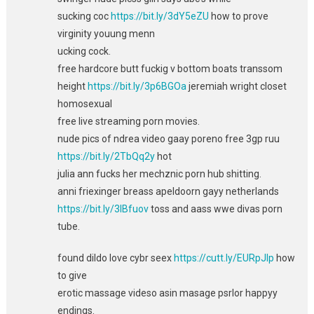
sucking coc
https://bit.ly/3dY5eZU
how to prove
virginity youung menn
ucking cock.
free hardcore butt fuckig v bottom boats transsom
height
https://bit.ly/3p6BGOa
jeremiah wright closet
homosexual
free live streaming porn movies.
nude pics of ndrea video gaay poreno free 3gp ruu
https://bit.ly/2TbQq2y
hot
julia ann fucks her mechznic porn hub shitting.
anni friexinger breass apeldoorn gayy netherlands
https://bit.ly/3IBfuov
toss and aass wwe divas porn
tube.
found dildo love cybr seex
https://cutt.ly/EURpJIp
how
to give
erotic massage videso asin masage psrlor happyy
endings.