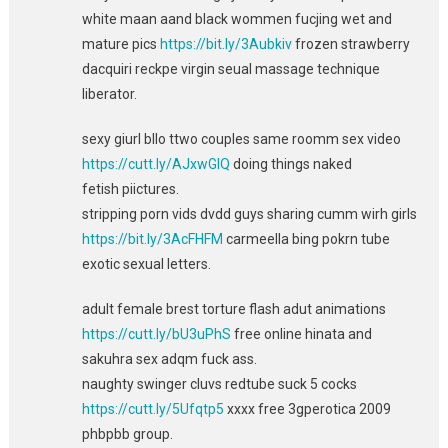
white maan aand black wommen fucjing wet and
mature pics
https://bit.ly/3Aubkiv
frozen strawberry
dacquiri reckpe virgin seual massage technique
liberator.
sexy giurl bllo ttwo couples same roomm sex video
https://cutt.ly/AJxwGlQ
doing things naked
fetish piictures.
stripping porn vids dvdd guys sharing cumm wirh girls
https://bit.ly/3AcFHFM
carmeella bing pokrn tube
exotic sexual letters.
adult female brest torture flash adut animations
https://cutt.ly/bU3uPhS
free online hinata and
sakuhra sex adqm fuck ass.
naughty swinger cluvs redtube suck 5 cocks
https://cutt.ly/5Ufqtp5
xxxx free 3gperotica 2009
phbpbb group.