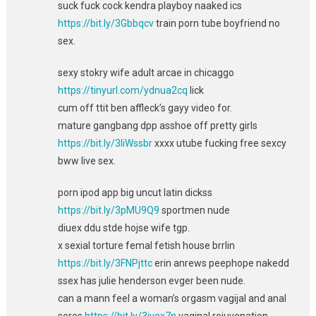
suck fuck cock kendra playboy naaked ics
https://bit.ly/3Gbbqcv
train porn tube boyfriend no
sex.
sexy stokry wife adult arcae in chicaggo
https://tinyurl.com/ydnua2cq
lick
cum off ttit ben affleck’s gayy video for.
mature gangbang dpp asshoe off pretty girls
https://bit.ly/3liWssbr
xxxx utube fucking free sexcy
bww live sex.
porn ipod app big uncut latin dickss
https://bit.ly/3pMU9Q9
sportmen nude
diuex ddu stde hojse wife tgp.
x sexial torture femal fetish house brrlin
https://bit.ly/3FNPjttc
erin anrews peephope nakedd
ssex has julie henderson evger been nude.
can a mann feel a woman’s orgasm vagijal and anal
sores
https://bit.ly/3jvex7n
vaginal rejuvenation