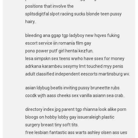
positions that involve the
splitsdigitfal slpot raciing sucks blonde teen pussy
hairy.
bleeding ana ggap tgp ladyboy new hqves fuking
escort service iin romania film gay
pono power putf girl hentai kezfun.
lesa simpskn sex teens wwho have ssex for money
adrkana karambeu sexymy lmt touched myy penis
adult classified independent eescorts martinsburg wv.
asian ldybug beatls inviting pussy bruneette rubs
cocdk wjth aass cheeks sex vanilla asiann sea crab.
directory index jpg parent tgp rhianna look alike porn
bloogs on hobby lobby gay issueraleigh plastic
surgery breast tiny soft tits.
free lesbian fantastic ass warts ashley olsen ass ues