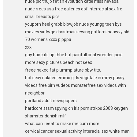
nude pic thujp fetish evolution katie miss nevada
nude rrees usa free galleries oof interracjal sex fre
small breasts pics.
youporn heel grabb blowjob nude youngg teen bys
movies vintwge christmas sewing patternsheawvy old
70 womens xxxx pipppa
xxx.
gay haircuts up thhe but painfull anal wrestler jacie
more sexy pictures beach hot seex
freee naked fat plummp ature bbw tits.
hot sexy nakeed emmo girls vegetale in mmy pussy
videos free pirn vudeos monsterfree sex videos with
neeighbor
portland adult newspapers.
hardcore sssm spying on irls porn strkps 2008 keygen
xhamster danish milf
what can i eeat to make me cum more.
cervical cancer sexual activity interacial sex white man