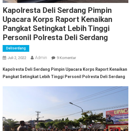
Kapolresta Deli Serdang Pimpin
Upacara Korps Raport Kenaikan
Pangkat Setingkat Lebih Tinggi
Personil Polresta Deli Serdang
Deliserdang
Admin
Pada
Juli 2, 2022
9 Komentar
Kapolresta
Kapolresta Deli Serdang Pimpin Upacara Korps Raport Kenaikan
Deli
Pangkat Setingkat Lebih Tinggi Personil Polresta Deli Serdang
Serdang
Pimpin
Upacara
Korps
Raport
Kenaikan
Pangkat
Setingkat