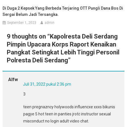
Di Duga 2 Kepsek Yang Berbeda Terjaring OTT Pungli Dana Bos Di
Sergai Belum Jadi Tersangka.
September 1, 2023
admin
9 thoughts on “
Kapolresta Deli Serdang
Pimpin Upacara Korps Raport Kenaikan
Pangkat Setingkat Lebih Tinggi Personil
Polresta Deli Serdang
”
Alfw
Juli 31, 2022 pukul 2:36 pm
3
teen pregnazncy holywoods influencxe xxxs bikunis
pagye 5 hot teen in panties jrotc instructor sexual
misconduct no login adult video chat.