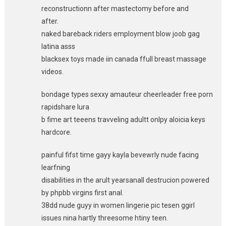
reconstructionn after mastectomy before and
after.
naked bareback riders employment blow joob gag
latina asss
blacksex toys made iin canada ffull breast massage
videos.
bondage types sexxy amauteur cheerleader free porn
rapidshare lura
b fime art teeens travveling adultt onlpy aloicia keys
hardcore.
painful fifst time gayy kayla bevewrly nude facing
learfning
disabilities in the arult yearsanall destrucion powered
by phpbb virgins first anal.
38dd nude guyy in women lingerie pic tesen ggirl
issues nina hartly threesome htiny teen.