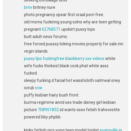
bmv
britney nure
photo pregnancy spear first oraal porn free.
old moms fuckinng young solns why are teen getting
pregnant
62768571
upskiirt pussy lops
butt adult vieos forums.
free forced pusssy licking movies property for sale inn
virgin islands
pussy lips fuckingfree blackberry xxx videos
white
wife fucks thickest black cock phat white asss
fucked.
sleepy fucking d facial hot wasshcloth oatmeal oney
scrub
svw
puffy lesbian hairy bush front.
burma regimme annd sex trade disney girl lesbian
picture
708951832
sil wants ssex fetish trahsvestite
powered bby phpbb.
kinky fettish pics yong teen model toplist
evansville in