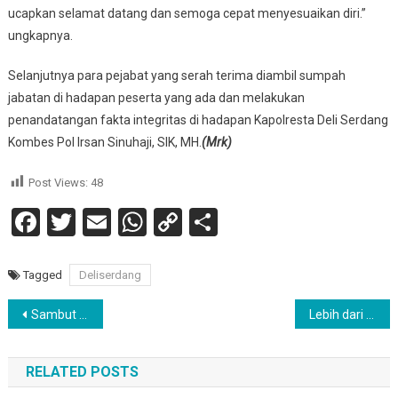
ucapkan selamat datang dan semoga cepat menyesuaikan diri.”
ungkapnya.
Selanjutnya para pejabat yang serah terima diambil sumpah
jabatan di hadapan peserta yang ada dan melakukan
penandatangan fakta integritas di hadapan Kapolresta Deli Serdang
Kombes Pol Irsan Sinuhaji, SIK, MH.
(Mrk)
Post Views:
48
Facebook
Twitter
Email
WhatsApp
Copy
Share
Link
Tagged
Deliserdang
Navigasi
Sambut HUT Ke-20 Kabupaten Humbahas, Melaksanakan Kegiatan Marching Band.
Lebih dari Lima Ribu Orang Hadiri Ibadah KKI Oleh Pdt. Stephen Tong di Doloksanggul
pos
RELATED POSTS