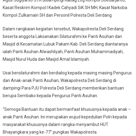
Agus Sugiyarso S.I.K didampingi Kabag Log Kompol Soedarjanto,
Kasat Reskrim Kompol I Kadek Cahyadi SiK SH MH, Kasat Narkoba
Kompol Zulkarnain SH dan Personil Polresta Deli Serdang.
Dalam rangkaian kegiatan tersebut, Wakapolresta Deli Serdang
beserta anggota Laksanakan Silaturahmi ke Panti Asuhan dan
Masjid di Kecamatan Lubuk Pakam Kab. Deli Serdang diantaranya
ialah Panti Asuhan Alwashliyah, Panti Asuhan Muhammadiyah,
Masjid Nurul Huda dan Masjid Amal Islamiyah.
Usai bersilaturahmi dan berdialog kepada masing masing Pengurus
dan Anak-anak Panti Asuhan, Wakapolresta Deli Serdang di
dampingi Para PJU Polresta Deli Serdang memberikan bantuan
berupa Sembako kepada Pengurus Panti Asuhan.
“Semoga Bantuan itu dapat bermanfaat khususnya kepada anak –
anak Panti Asuhan. Ini merupakan wujud kepedulian Polri kepada
masyarakat khususnya dalam rangka menyambut HUT
Bhayangkara yang ke-77” pungkas Wakapolresta.