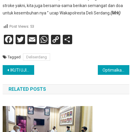
stroke yakni, kita juga bersama-sama berikan semangat dan doa
untuk kesembuhan nya ” ucap Wakapolresta Deli Serdang.
(Mrk)
Post Views:
53
Facebook
Twitter
Email
WhatsApp
Copy
Share
Link
Tagged
Deliserdang
Navigasi
IKUTI UJIAN SEMESTER GENAP PENDIDIKAN KESETARAAN, SELURUH ABH LPKA PALU KOMITMEN MAJUKAN KUALITAS PENDIDIKANNYA
Optimalkan Pelayanan,Lapas Siborongborong Kanwil Kumham Sumut Ikuti Bimbingan Teknis Identifikasi dan Perumusan Teraan Sidik Jari
pos
RELATED POSTS