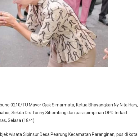
ung 0210/TU Mayor Ojak Simarmata, Ketua Bhayangkari Ny Nita Hary,
nahor, Sekda Drs Tonny Sihombing dan para pimpinan OPD terkait
s, Selasa (18/4).
 objek wisata Sipinsur Desa Pearung Kecamatan Paranginan, pos di kota