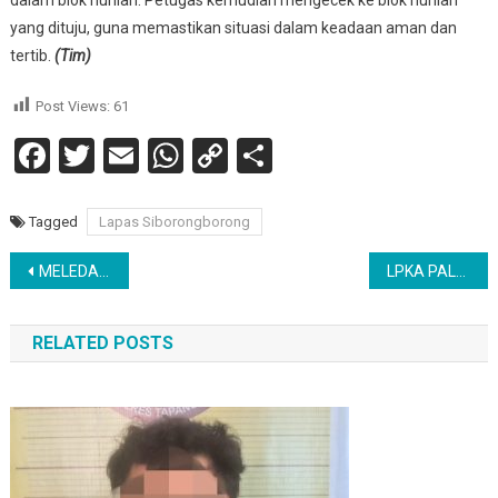
dalam blok hunian. Petugas kemudian mengecek ke blok hunian
yang dituju, guna memastikan situasi dalam keadaan aman dan
tertib.
(Tim)
Post Views:
61
Facebook
Twitter
Email
WhatsApp
Copy
Share
Link
Tagged
Lapas Siborongborong
Navigasi
MELEDAKNYA PABRIK PT. HPP, FORMULA AKAN LAKUKAN AKSI UNJUK RASA : MINTA IJIN PABRIK DICABUT
LPKA PALU GELAR DIALOG INTERAKTIF BEKERJASAMA DENGAN RRI PALU
pos
RELATED POSTS