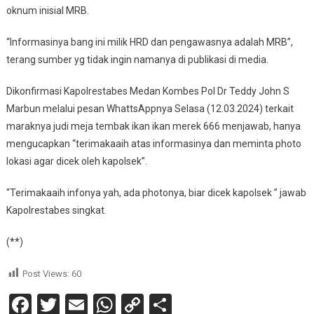
oknum inisial MRB.
“Informasinya bang ini milik HRD dan pengawasnya adalah MRB”,
terang sumber yg tidak ingin namanya di publikasi di media.
Dikonfirmasi Kapolrestabes Medan Kombes Pol Dr Teddy John S
Marbun melalui pesan WhattsAppnya Selasa (12.03.2024) terkait
maraknya judi meja tembak ikan ikan merek 666 menjawab, hanya
mengucapkan “terimakaaih atas informasinya dan meminta photo
lokasi agar dicek oleh kapolsek”.
“Terimakaaih infonya yah, ada photonya, biar dicek kapolsek ” jawab
Kapolrestabes singkat.
(**)
Post Views:
60
Facebook
Twitter
Email
WhatsApp
Copy
Share