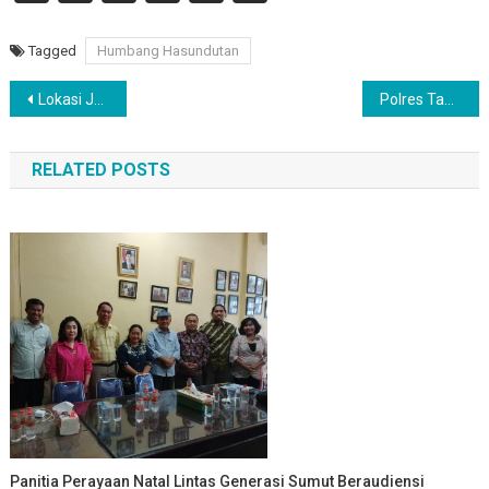
Link
Tagged
Humbang Hasundutan
Navigasi
Lokasi Judi dan Narkoba Bebas Beroperasi Tanpa Tersentuh Hukum.
Polres Taput Basmi Judi Toto Gelap Di Wilayahnya, Kapan?
pos
RELATED POSTS
Panitia Perayaan Natal Lintas Generasi Sumut Beraudiensi