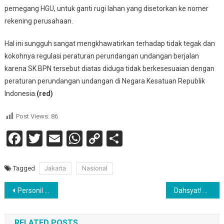
pemegang HGU, untuk ganti rugi lahan yang disetorkan ke nomer
rekening perusahaan.
Hal ini sungguh sangat mengkhawatirkan terhadap tidak tegak dan
kokohnya regulasi peraturan perundangan undangan berjalan
karena SK BPN tersebut diatas diduga tidak berkesesuaian dengan
peraturan perundangan undangan di Negara Kesatuan Republik
Indonesia.
(red)
Post Views:
86
Facebook
Twitter
Email
WhatsApp
Copy
Share
Link
Tagged
Jakarta
Nasional
Navigasi
Personil Polsek Tanjung Morawa Laksanakan Pengamanan Giat Khataman dan Wisuda Agar Berjalan Lancar dan Kondusif
Dahsyat! Guntur Marbun Berjuang Keras Usai Gelar Perkara Pengrusakan Tembok Gereja IRC
pos
RELATED POSTS