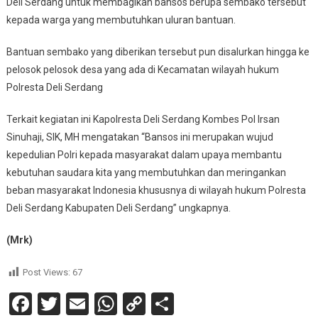
Deli Serdang untuk membagikan bansos berupa sembako tersebut
kepada warga yang membutuhkan uluran bantuan.
Bantuan sembako yang diberikan tersebut pun disalurkan hingga ke
pelosok pelosok desa yang ada di Kecamatan wilayah hukum
Polresta Deli Serdang
Terkait kegiatan ini Kapolresta Deli Serdang Kombes Pol Irsan
Sinuhaji, SIK, MH mengatakan “Bansos ini merupakan wujud
kepedulian Polri kepada masyarakat dalam upaya membantu
kebutuhan saudara kita yang membutuhkan dan meringankan
beban masyarakat Indonesia khususnya di wilayah hukum Polresta
Deli Serdang Kabupaten Deli Serdang” ungkapnya.
(Mrk)
Post Views:
67
Facebook
Twitter
Email
WhatsApp
Copy
Share