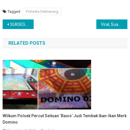
Link
Tagged
Polresta Deliserang
Navigasi
SUKSESKAN REGSOSEK 2022, BUPATI HUMBAHAS IKUT PENDATAAN
Viral, Suami Bunuh Istri, Mutilasi Sampai Rebus Bagian Tubuh Istri.
pos
RELATED POSTS
Wilkum Polsek Percut Seituan ‘Basis’ Judi Tembak Ikan-Ikan Merk
Domino