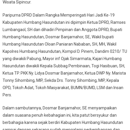
Wisata Sipincur.
Paripurna DPRD Dalam Rangka Memperingati Hari Jadi Ke-19
Kabupaten Humbang Hasundutan ini dipimpin Ketua DPRD, Ramses
Lumbangaol, SH dan dihadiri Pimpinan dan Anggota DPRD, Bupati
Humbang Hasundutan, Dosmar Banjarnahor, SE, Wakil bupati
Humbang Hasundutan Oloan Paniaran Nababan, SH, MH, Wakil
Kapolres Humbang Hasundutan, Kompol D. Pinem, Dandim 0210/ TU
yang diwakili Pabung, Mayor inf Ojak Simarmata, Kajari Humbang
Hasundutan diwakili Kepala Subbag Pembinaan, Togi Hasibuan, SH,
Ketua TP. PKK Ny. Lidya Dosmar Banjarnahor, Ketua DWP Ny. Marista
Tonny Sihombing, MIP, Sekda Drs. Tonny Sihombing, MIP, Kepala
OPD, Tokoh Adat, Tokoh Masyarakat, BUMN/BUMD, LSM dan Insan
Pers.
Dalam sambutannya, Dosmar Banjarnahor, SE menyampaikan
dalam suasana penuh kebahagian ini, kita patut bersyukur dan
berbahagia karena sejak berdiri Kabupaten Humbang Hasundutan
sampai dengan sekarang sudah mengalami perkembangan dan