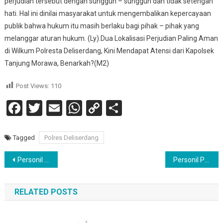
perjudian tersebut dengan sungguh – sungguh dan tidak setengah
hati. Hal ini dinilai masyarakat untuk mengembalikan kepercayaan
publik bahwa hukum itu masih berlaku bagi pihak – pihak yang
melanggar aturan hukum. (Ly).Dua Lokalisasi Perjudian Paling Aman
di Wilkum Polresta Deliserdang, Kini Mendapat Atensi dari Kapolsek
Tanjung Morawa, Benarkah?(M2)
Post Views:
110
Facebook
Twitter
Email
WhatsApp
Copy
Share
Link
Tagged
Polres Deliserdang
Navigasi
Personil Satuan Reserse Narkoba Polres Pematang Siantar “Ditest Urine Mendadak
Personil Polsek Perdagangan Amankan Seorang ODGJ Yang Diduga Pelaku Pencurian Anak
pos
RELATED POSTS