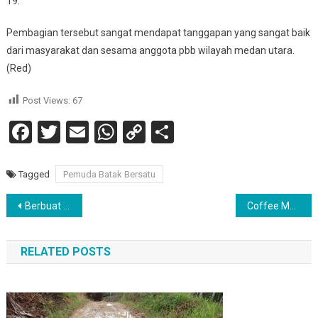
19.
Pembagian tersebut sangat mendapat tanggapan yang sangat baik
dari masyarakat dan sesama anggota pbb wilayah medan utara.
(Red)
Post Views:
67
Facebook
Twitter
Email
WhatsApp
Copy
Share
Link
Tagged
Pemuda Batak Bersatu
Navigasi
Berbuat Onar Dan Membawa – Bawa Sajam, Seorang Pria Ditembak Polisi
Coffee Morning Bersama Insan Pers,Kapolres Berpesan Saling Bersinergi Membangun Kota Ini
pos
RELATED POSTS