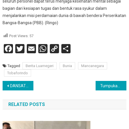
seluruh personel dapat terus menjaga kesehatan mental sebagai
bagian dari kesiapan tugas dan bentuk rasa syukur dalam
menjalankan misi perdamaian dunia di bawah bendera Perserikatan
Bangsa-Bangsa (PBB). (Ringo)
Post Views:
57
Facebook
Twitter
Email
WhatsApp
Copy
Share
Link
Tagged
Berita Luarnegeri
Bunia
Mancanegara
Tobaforindo
Navigasi
DANSATGAS INDO RDB 39-F MONUSCO PIMPIN UPACARA HUT TNI KE-80 UNTUK KEDUA KALINYA DI BUMI AFRIKA
Tumpukan Kayu Ilegal Siap Kirim. “Dimana Keberadaan Aparat Penegak Hukum?
pos
RELATED POSTS