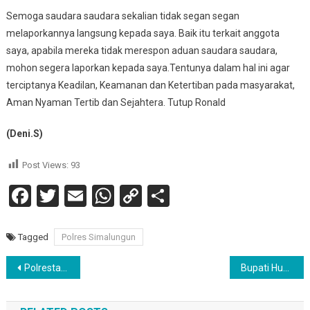
Semoga saudara saudara sekalian tidak segan segan
melaporkannya langsung kepada saya. Baik itu terkait anggota
saya, apabila mereka tidak merespon aduan saudara saudara,
mohon segera laporkan kepada saya.Tentunya dalam hal ini agar
terciptanya Keadilan, Keamanan dan Ketertiban pada masyarakat,
Aman Nyaman Tertib dan Sejahtera. Tutup Ronald
(Deni.S)
Post Views:
93
Facebook
Twitter
Email
WhatsApp
Copy
Share
Link
Tagged
Polres Simalungun
Navigasi
Polrestabes Medan Amankan 42 Kg Sabu Jaringan Internasional, 3 Tersangka Diamankan
Bupati Humbahas Tinjau Progres Rekonstruksi Jalan di Parlilitan dan Tarabintang
pos