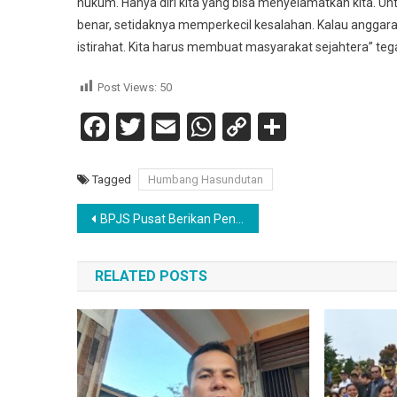
hukum. Hanya diri kita yang bisa menyelamatkan kita. U
benar, setidaknya memperkecil kesalahan. Kalau anggar
istirahat. Kita harus membuat masyarakat sejahtera” te
Post Views:
50
Facebook
Twitter
Email
WhatsApp
Copy
Share
Link
Tagged
Humbang Hasundutan
Navigasi
BPJS Pusat Berikan Penghargaan UHC Kepada Pemkab Humbahas
pos
RELATED POSTS