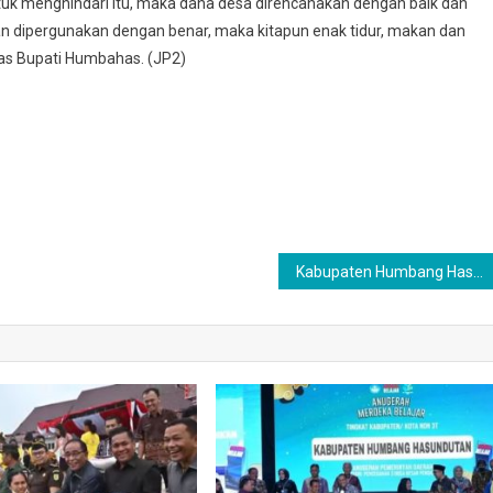
ntuk menghindari itu, maka dana desa direncanakan dengan baik dan
an dipergunakan dengan benar, maka kitapun enak tidur, makan dan
gas Bupati Humbahas. (JP2)
Kabupaten Humbang Hasundutan Produksi Jagung Tertinggi di Sumatera Utara