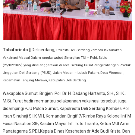
Tobaforindo ||
Deliserdang
,
Polresta Deli Serdang kembali laksanakan
Vaksinasi Massal Dalam rangka wujud Sinergitas TNI – Polri, Sabtu
(26/02/2022).yang diselenggarakan di area Gedung Pusat Pengembangan Produk
Unggulan Deli Serdang (P3UD), Jalan Medan – Lubuk Pakam, Desa Wonosari,
Kecamatan Tanjung Morawa, Kabupaten Deli Serdang.
Wakapolda Sumut, Brigjen. Pol. Dr. H. Dadang Hartanto, S.H., S.I.K.,
M.Si. Turut hadir memantau pelaksanaan vaksinasi tersebut, juga
didampingi PJU Polda Sumut, Kapolresta Deli Serdang Kombes Pol
Irsan Sinuhaji S.I.K MH, Komandan Brigif 7/Rimba Raya Kolonel Inf M
Faisal Nasution SIP, Kasdim Mayor Inf. Toto Trianto, Ketua MUI Amir
Panatagama S.PD.I,Kepala Dinas Kesehatan dr Ade Budi Krista. Dan