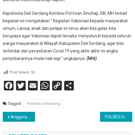
Kapolresta Deli Serdang Kombes Pol Irsan Sinuhaji, SIK, MH terkait
kegiatan ini mengatakan ” Kegiatan Vaksinasi kepada masyarakat
umum, Lansia, anak dan pelajar ini terus akan kita gelar, kita
berupaya agar Vaksinasi dapat tersalur menyeluruh kepada seluruh
warga masyarakat di Wilayah Kabupaten Deli Serdang, agar kita
terhindar dari penyebaran Covid 19 yang akhir akhir ini angka
penyebarannya mulai naik lagi ” ungkapnya.
(Mrk)
Post Views:
50
Facebook
Twitter
Email
WhatsApp
Copy
Share
Link
Tagged
Polresta Deliserang
Navigasi
Anggota DPD RI Iskandar Batubara, Kunjungi Lapas Kelas IIA Pematang Siantar
POLRES HUMBAHAS PERINGATI ISRA MI’RAJ 1443 H /2022 M DI MASJID RAYA DOLOKSANGGUL, SANTUNI PULUHAN ANAK YATIM
pos