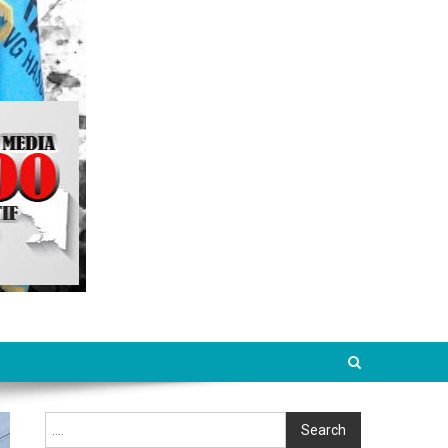
Cari
Search